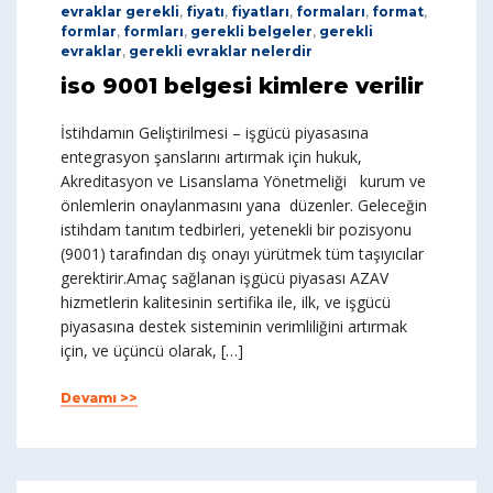
evraklar gerekli
,
fiyatı
,
fiyatları
,
formaları
,
format
,
formlar
,
formları
,
gerekli belgeler
,
gerekli
evraklar
,
gerekli evraklar nelerdir
iso 9001 belgesi kimlere verilir
İstihdamın Geliştirilmesi – işgücü piyasasına
entegrasyon şanslarını artırmak için hukuk,
Akreditasyon ve Lisanslama Yönetmeliği kurum ve
önlemlerin onaylanmasını yana düzenler. Geleceğin
istihdam tanıtım tedbirleri, yetenekli bir pozisyonu
(9001) tarafından dış onayı yürütmek tüm taşıyıcılar
gerektirir.Amaç sağlanan işgücü piyasası AZAV
hizmetlerin kalitesinin sertifika ile, ilk, ve işgücü
piyasasına destek sisteminin verimliliğini artırmak
için, ve üçüncü olarak, […]
Devamı >>