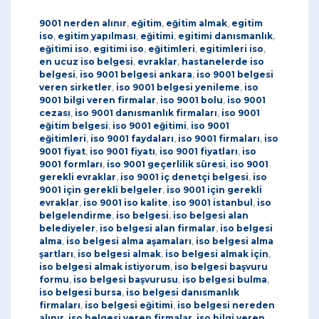
9001 nerden alınır
,
eğitim
,
eğitim almak
,
egitim
iso
,
egitim yapılması
,
eğitimi
,
egitimi danısmanlık
,
eğitimi iso
,
egitimi iso
,
eğitimleri
,
egitimleri iso
,
en ucuz iso belgesi
,
evraklar
,
hastanelerde iso
belgesi
,
iso 9001 belgesi ankara
,
iso 9001 belgesi
veren sirketler
,
iso 9001 belgesi yenileme
,
iso
9001 bilgi veren firmalar
,
iso 9001 bolu
,
iso 9001
cezası
,
iso 9001 danısmanlık firmaları
,
iso 9001
eğitim belgesi
,
iso 9001 eğitimi
,
iso 9001
eğitimleri
,
iso 9001 faydaları
,
iso 9001 firmaları
,
iso
9001 fiyat
,
iso 9001 fiyatı
,
iso 9001 fiyatları
,
iso
9001 formları
,
iso 9001 geçerlilik süresi
,
iso 9001
gerekli evraklar
,
iso 9001 iç denetçi belgesi
,
iso
9001 için gerekli belgeler
,
iso 9001 için gerekli
evraklar
,
iso 9001 iso kalite
,
iso 9001 istanbul
,
iso
belgelendirme
,
iso belgesi
,
iso belgesi alan
belediyeler
,
iso belgesi alan firmalar
,
iso belgesi
alma
,
iso belgesi alma aşamaları
,
iso belgesi alma
şartları
,
iso belgesi almak
,
iso belgesi almak için
,
iso belgesi almak istiyorum
,
iso belgesi başvuru
formu
,
iso belgesi başvurusu
,
iso belgesi bulma
,
iso belgesi bursa
,
iso belgesi danısmanlık
firmaları
,
iso belgesi eğitimi
,
iso belgesi nereden
alınır
,
iso belgesi veren firmalar
,
iso bilgi veren