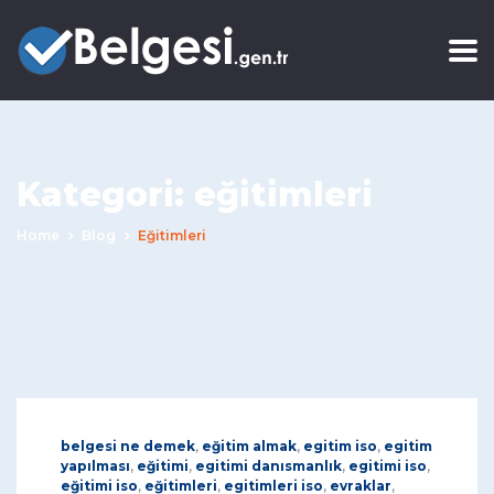
Kategori:
eğitimleri
Home
Blog
Eğitimleri
belgesi ne demek
,
eğitim almak
,
egitim iso
,
egitim
yapılması
,
eğitimi
,
egitimi danısmanlık
,
egitimi iso
,
eğitimi iso
,
eğitimleri
,
egitimleri iso
,
evraklar
,