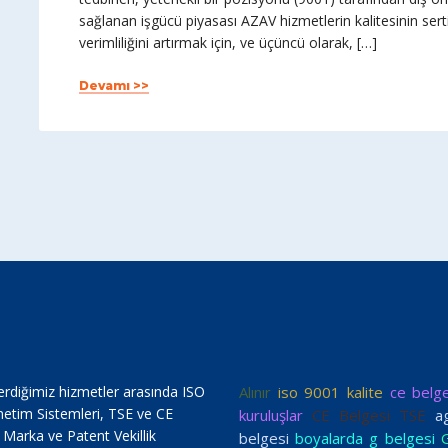
sağlanan işgücü piyasası AZAV hizmetlerin kalitesinin sertif
verimliliğini artırmak için, ve üçüncü olarak, […]
Devamı >>
erdiğimiz hizmetler arasında ISO
Alınır
iso 9001 kalite
ce belg
netim Sistemleri, TSE ve CE
kuruluşlar
CE Belgesi TSE
a
, Marka ve Patent Vekillik
belgesi
boyalarda g belgesi