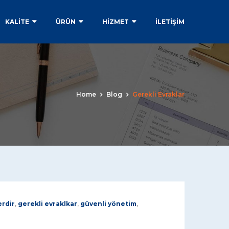
KALİTE
ÜRÜN
HİZMET
İLETIŞIM
Home
Blog
Gerekli Evraklar
erdir
,
gerekli evraklkar
,
güvenli yönetim
,