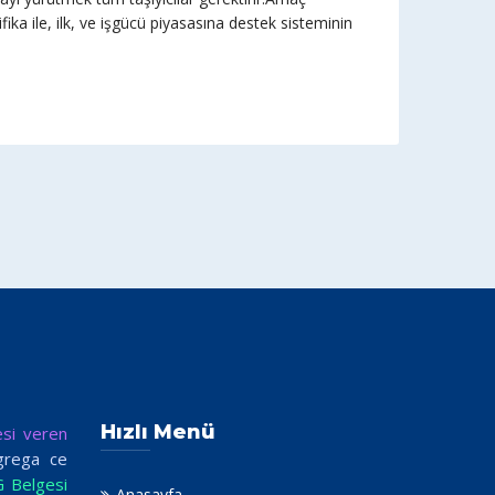
ika ile, ilk, ve işgücü piyasasına destek sisteminin
Hızlı Menü
esi veren
grega ce
G Belgesi
Anasayfa