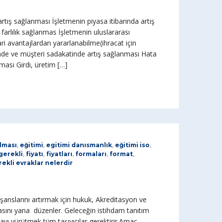
rtış sağlanması İşletmenin piyasa itibarında artış
farlılık sağlanmas İşletmenin uluslararası
cari avantajlardan yararlanabilme(ihracat için
inde ve müşteri sadakatinde artış sağlanması Hata
ması Girdi, üretim […]
lması
,
eğitimi
,
egitimi danısmanlık
,
eğitimi iso
,
gerekli
,
fiyatı
,
fiyatları
,
formaları
,
format
,
rekli evraklar nelerdir
şanslarını artırmak için hukuk, Akreditasyon ve
ını yana düzenler. Geleceğin istihdam tanıtım
nayı yürütmek tüm taşıyıcılar gerektirir.Amaç