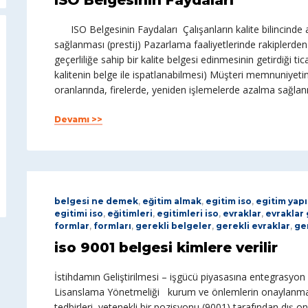
ISO Belgesinin Faydaları
ISO Belgesinin Faydaları Çalışanların kalite bilincinde a
sağlanması (prestij) Pazarlama faaliyetlerinde rakiplerden 
geçerliliğe sahip bir kalite belgesi edinmesinin getirdiği ti
kalitenin belge ile ispatlanabilmesi) Müşteri memnuniyet
oranlarında, firelerde, yeniden işlemelerde azalma sağlan
Devamı >>
belgesi ne demek
,
eğitim almak
,
egitim iso
,
egitim yapı
egitimi iso
,
eğitimleri
,
egitimleri iso
,
evraklar
,
evraklar 
formlar
,
formları
,
gerekli belgeler
,
gerekli evraklar
,
ge
iso 9001 belgesi kimlere verilir
İstihdamın Geliştirilmesi – işgücü piyasasına entegrasyon 
Lisanslama Yönetmeliği kurum ve önlemlerin onaylanmas
tedbirleri, yetenekli bir pozisyonu (9001) tarafından dış o