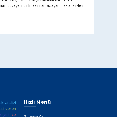
mum düzeye indirilmesini amaçlayan, risk analizleri
Hızlı Menü
isk analizi
esi veren
lgesi
ce
Anasayfa