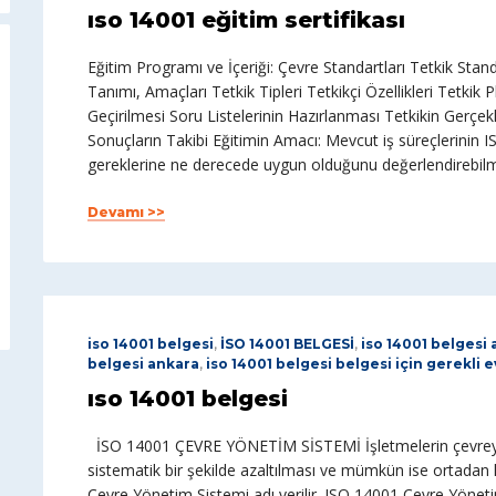
ıso 14001 eğitim sertifikası
Eğitim Programı ve İçeriği: Çevre Standartları Tetkik Stan
Tanımı, Amaçları Tetkik Tipleri Tetkikçi Özellikleri Tetki
Geçirilmesi Soru Listelerinin Hazırlanması Tetkikin Gerçekl
Sonuçların Takibi Eğitimin Amacı: Mevcut iş süreçlerinin 
gereklerine ne derecede uygun olduğunu değerlendirebilmel
Devamı >>
iso 14001 belgesi
,
İSO 14001 BELGESİ
,
iso 14001 belgesi 
belgesi ankara
,
iso 14001 belgesi belgesi için gerekli e
ıso 14001 belgesi
İSO 14001 ÇEVRE YÖNETİM SİSTEMİ İşletmelerin çevreye ve
sistematik bir şekilde azaltılması ve mümkün ise ortadan ka
Çevre Yönetim Sistemi adı verilir. ISO 14001 Çevre Yönet