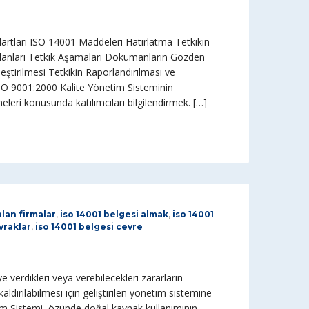
dartları ISO 14001 Maddeleri Hatırlatma Tetkikin
k Planları Tetkik Aşamaları Dokümanların Gözden
eştirilmesi Tetkikin Raporlandırılması ve
ISO 9001:2000 Kalite Yönetim Sisteminin
eri konusunda katılımcıları bilgilendirmek. […]
alan firmalar
,
iso 14001 belgesi almak
,
iso 14001
vraklar
,
iso 14001 belgesi cevre
rdikleri veya verebilecekleri zararların
ldırılabilmesi için geliştirilen yönetim sistemine
im Sistemi, özünde doğal kaynak kullanımının