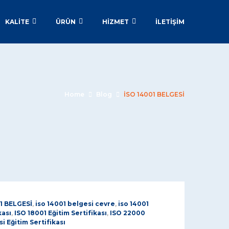
KALİTE
ÜRÜN
HİZMET
İLETIŞIM
Home
Blog
İSO 14001 BELGESİ
1 BELGESİ
,
iso 14001 belgesi cevre
,
iso 14001
kası
,
ISO 18001 Eğitim Sertifikası
,
ISO 22000
i Eğitim Sertifikası