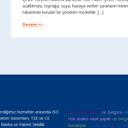
azaltılması, toprağa, suya, havaya verilen zararların mini
tabanında kurulan bir yönetim modelidir. […]
Devamı >>
erdiğimiz hizmetler arasında ISO
iso 9001 kalite
ce belgesi
r
netim Sistemleri, TSE ve CE
risk analizi nasıl yapılır
ce belg
, Marka ve Patent Vekillik
kuruluşlar
Hazır Beton G Be