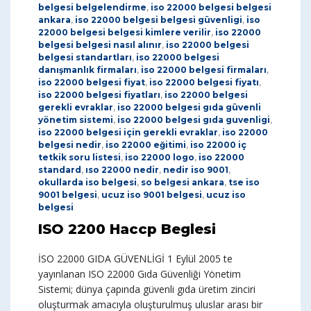
belgesi belgelendirme
,
iso 22000 belgesi belgesi
ankara
,
iso 22000 belgesi belgesi güvenligi
,
iso
22000 belgesi belgesi kimlere verilir
,
iso 22000
belgesi belgesi nasıl alınır
,
iso 22000 belgesi
belgesi standartları
,
iso 22000 belgesi
danışmanlık firmaları
,
iso 22000 belgesi firmaları
,
iso 22000 belgesi fiyat
,
iso 22000 belgesi fiyatı
,
iso 22000 belgesi fiyatları
,
iso 22000 belgesi
gerekli evraklar
,
iso 22000 belgesi gıda güvenli
yönetim sistemi
,
iso 22000 belgesi gıda guvenligi
,
iso 22000 belgesi için gerekli evraklar
,
iso 22000
belgesi nedir
,
iso 22000 eğitimi
,
iso 22000 iç
tetkik soru listesi
,
iso 22000 logo
,
iso 22000
standard
,
ıso 22000 nedir
,
nedir iso 9001
,
okullarda iso belgesi
,
so belgesi ankara
,
tse iso
9001 belgesi
,
ucuz iso 9001 belgesi
,
ucuz iso
belgesi
ISO 2200 Haccp Beglesi
İSO 22000 GIDA GÜVENLİGİ 1 Eylül 2005 te
yayınlanan ISO 22000 Gıda Güvenliği Yönetim
Sistemi; dünya çapında güvenli gıda üretim zinciri
oluşturmak amacıyla oluşturulmuş uluslar arası bir