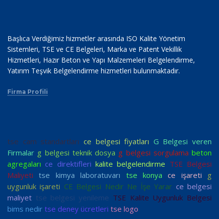
Başlıca Verdiğimiz hizmetler arasında ISO Kalite Yönetim
Sistemleri, TSE ve CE Belgeleri, Marka ve Patent Vekillik
Hizmetleri, Hazır Beton ve Yapı Malzemeleri Belgelendirme,
Yatırım Teşvik Belgelendirme hizmetleri bulunmaktadır.
Firma Profili
tse cam standartları
ce belgesi fiyatları
G Belgesi veren
Firmalar
g belgesi teknik dosya
g belgesi sorgulama
beton
agregaları
ce direktifleri
kalite belgelendirme
TSE Belgesi
Maliyeti
tse kimya laboratuvarı
tse konya
ce işareti
g
uygunluk işareti
CE Belgesi Nedir Ne İşe Yarar
ce belgesi
maliyet
tse belgesi yenileme
TSE Kalite Uygunluk Belgesi
bims nedir
tse deney ücretleri
tse logo