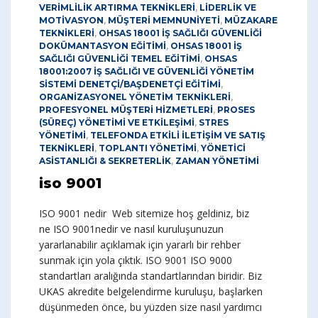
VERİMLİLİK ARTIRMA TEKNİKLERİ
,
LİDERLİK VE
MOTİVASYON
,
MÜŞTERİ MEMNUNİYETİ
,
MÜZAKARE
TEKNİKLERİ
,
OHSAS 18001 İŞ SAĞLIĞI GÜVENLİĞİ
DOKÜMANTASYON EĞİTİMİ
,
OHSAS 18001 İŞ
SAĞLIĞI GÜVENLİĞİ TEMEL EĞİTİMİ
,
OHSAS
18001:2007 İŞ SAĞLIĞI VE GÜVENLİĞİ YÖNETİM
SİSTEMİ DENETÇİ/BAŞDENETÇİ EĞİTİMİ
,
ORGANİZASYONEL YÖNETİM TEKNİKLERİ
,
PROFESYONEL MÜŞTERİ HİZMETLERİ
,
PROSES
(SÜREÇ) YÖNETİMİ VE ETKİLEŞİMİ
,
STRES
YÖNETİMİ
,
TELEFONDA ETKİLİ İLETİŞİM VE SATIŞ
TEKNİKLERİ
,
TOPLANTI YÖNETİMİ
,
YÖNETİCİ
ASİSTANLIĞI & SEKRETERLİK
,
ZAMAN YÖNETİMİ
iso 9001
ISO 9001 nedir Web sitemize hoş geldiniz, biz
ne ISO 9001nedir ve nasıl kuruluşunuzun
yararlanabilir açıklamak için yararlı bir rehber
sunmak için yola çıktık. ISO 9001 ISO 9000
standartları aralığında standartlarından biridir. Biz
UKAS akredite belgelendirme kuruluşu, başlarken
düşünmeden önce, bu yüzden size nasıl yardımcı