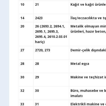
10
21
Kağıt ve kağıt
14
2423
İlaç/eczacılıkta ve t
20
26 (2693.2, 2694.1,
Metalik olmayan mine
2695.1, 2695.3,
ürünleri, hazı
2695.4, 2610.2.03.01
hariç)
27
2720, 273
Demir-çelik dı
28
28
Meta
30
29
Makine ve te
32
30
Büro, muhasebe ve bi
i
33
31
Elektrikli makine ve 