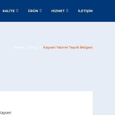
KALİTE
ÜRÜN
HİZMET
İLETIŞIM
Home
Blog
Kayseri Yatırım Teşvik Belgesi
ayseri