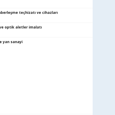
mal
aberleşme teçhizatı ve cihazları
mala
aletler hassas ve op
lu kara taşıtı ve