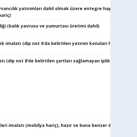
ancılık yatırımları dahil olmak üzere entegre hayvancılık yatır
n yatırımlar hariç)
i yetiştiriciliği (balık yavru
i ve içecek imalatı (dip not 6’da be
i imalatı (dip not 8’de belirtilen şartları sağl
eri imalatı (mobilya hariç), hasır ve buna benzer örülerek yap
malat