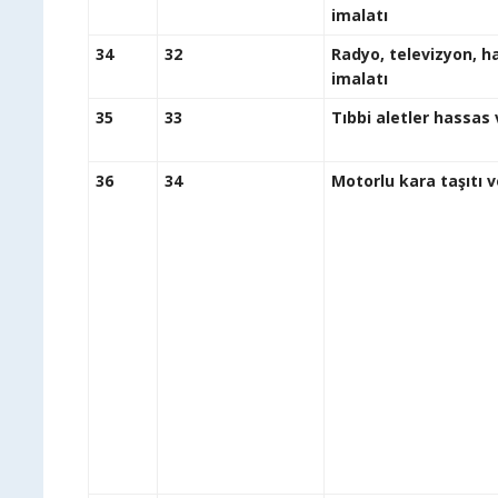
i
34
32
Radyo, televizyon, h
i
35
33
Tıbbi 
36
34
Motor