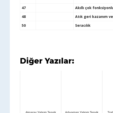
47
Akıllı çok fonksiyonl
48
Atık geri kazanım ve
50
Seracılık
Diğer Yazılar:
Aksaray Yatırım Teşvik
Adıyaman Yatırım Teşvik
Tra