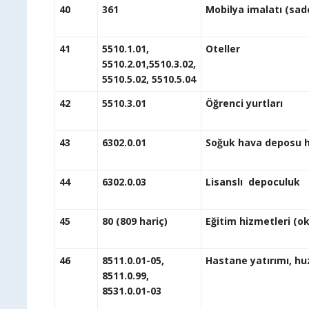
40
361
Mobilya imalatı (s
41
5510.1.01,
O
5510.2.01,5510.3.02,
5510.5.02, 5510.5.04
42
5510.3.01
Öğ
43
6302.0.01
Soğu
44
6302.0.03
Lis
45
80 (809 hariç)
Eğitim hizmetleri (
46
8511.0.01-05,
Hastane y
8511.0.99,
8531.0.01-03