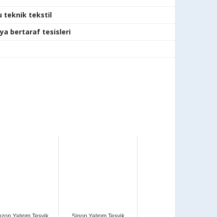
u teknik tekstil
ya bertaraf tesisleri
bzon Yatırım Teşvik
Sinop Yatırım Teşvik