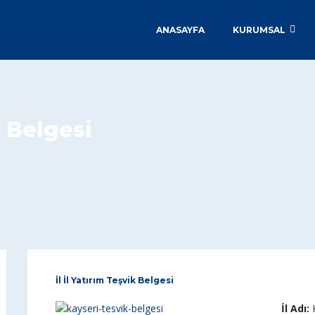
ANASAYFA
KURUMSAL
 Belgesi
İl İl Yatırım Teşvik Belgesi
İl Adı:
K