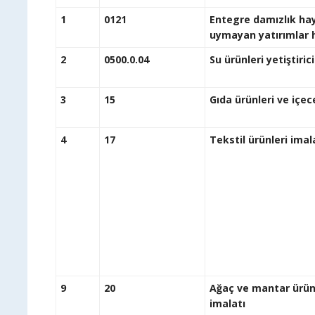
1
0121
Entegre damızlık hayv
uymaya
2
0500.0.04
Su ürünler
3
15
Gıda ürünler
4
17
Tekstil ürünler
9
20
Ağaç ve mantar ürünl
i