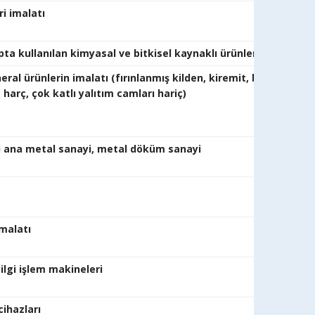
 ürünleri imalatı
ıpta kullanılan kimyasal ve bitkisel kaynaklı ürünlerin imalatı
ral ürünlerin imalatı (fırınlanmış kilden, kiremit, biriket, tu
r beton, harç, çok katlı yalıtım camları ha
şındaki ana metal sanayi, metal döküm sanayi
l eşya
çhizat imalatı
lgi işlem makineleri
mal
cihazları