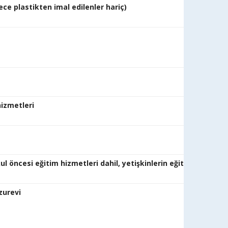
adece plastikten imal edilenler hariç)
tel
renci yu
k hava deposu 
anslı depoc
okul öncesi eğitim hizmetleri dahil, yetişkinlerin eğitilme
atırımı, huzurevi