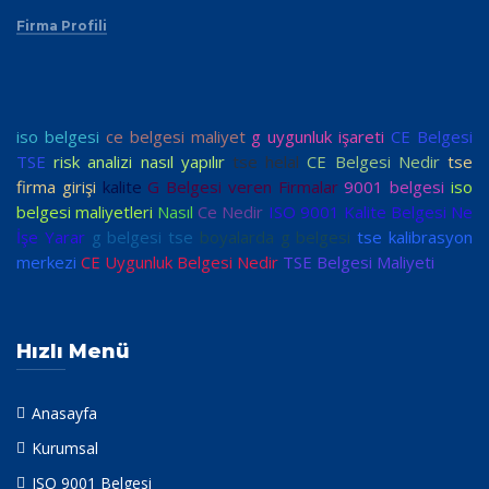
Firma Profili
iso belgesi
ce belgesi maliyet
g uygunluk işareti
CE Belgesi
TSE
risk analizi nasıl yapılır
tse helal
CE Belgesi Nedir
tse
firma girişi
kalite
G Belgesi veren Firmalar
9001 belgesi
iso
belgesi maliyetleri
Nasıl
Ce Nedir
ISO 9001 Kalite Belgesi Ne
İşe Yarar
g belgesi tse
boyalarda g belgesi
tse kalibrasyon
merkezi
CE Uygunluk Belgesi Nedir
TSE Belgesi Maliyeti
Hızlı Menü
Anasayfa
Kurumsal
ISO 9001 Belgesi