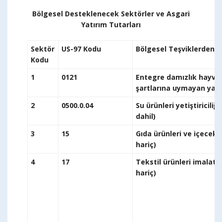
Bölgesel Desteklenecek Sektörler ve Asgari
Yatırım Tutarları
Sektör
US-97 Kodu
Bölgesel Teşviklerden Y
Kodu
1
0121
Entegre damızlık hayvanc
şartlarına
2
0500.0.04
Su ürünleri yetiştiricili
d
3
15
Gıda ürünleri ve içecek i
h
4
17
Tekstil ürünleri imalatı 
h