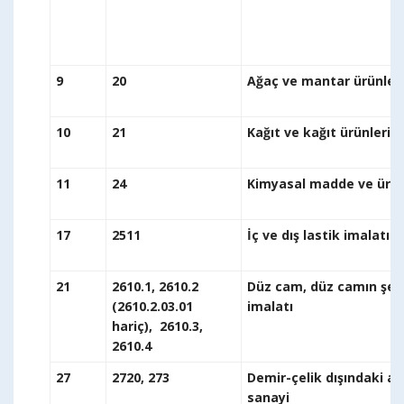
9
20
Ağaç ve mantar ürünler
10
21
Kağıt ve ka
11
24
Kimyasal madde
17
2511
İç ve dış lasti
21
2610.1, 2610.2
Düz cam, düz camın şekil
(2610.2.03.01
i
hariç), 2610.3,
2610.4
27
2720, 273
Demir-çelik dışındaki a
s