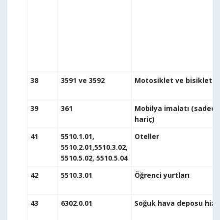
38
3591 ve 3592
Motosiklet ve b
39
361
Mobilya imalatı (sadece
h
41
5510.1.01,
O
5510.2.01,5510.3.02,
5510.5.02, 5510.5.04
42
5510.3.01
Öğr
43
6302.0.01
Soğuk 