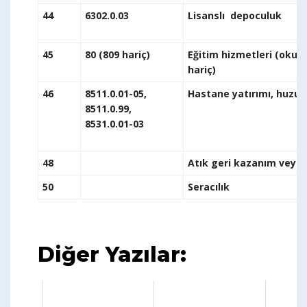
44
6302.0.03
Lisan
45
80 (809 hariç)
Eğitim hizmetleri (okul ö
h
46
8511.0.01-05,
Hastane yatırım
8511.0.99,
8531.0.01-03
48
Atık geri kazanım veya b
50
Seracılık
Diğer Yazılar: