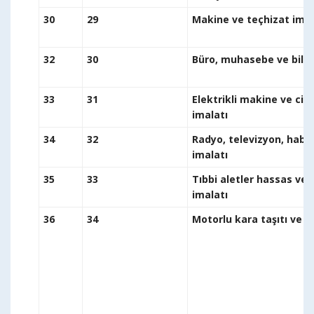
30
29
Makin
32
30
Büro, muh
33
31
Elektrikli makine ve ciha
i
34
32
Radyo, televizyon, haber
i
35
33
Tıbbi aletler hassas ve 
i
36
34
Motorl