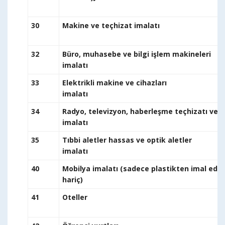
30
Makine ve teçhizat imal
32
Büro, muhasebe ve bilgi işlem makineleri
im
33
Elektrikli makine ve cihazları
im
34
Radyo, televizyon, haberleşme teçhizatı ve c
im
35
Tıbbi aletler hassas ve optik aletler
im
40
Mobilya imalatı (sadece plastikten imal edil
ha
41
Ote