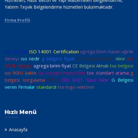
Hizmetleri, Hazır Beton ve Yapı Malzemeleri Belgelendirme,
Yatırım Teşvik Belgelendirme hizmetleri bulunmaktadır.
Firma Profili
tse dergisi
ISO 14001 Certification
agrega birim hacim ağırlık
deneyi
iso nedir
g belgesi fiyatı
CE Belgesi Nedir
Alınır
iso
9001 belgesi
agrega birim fiyat
CE Belgesi Almak
tse belgesi
iso 9001 kalite
iso belgesi maliyetleri
tse standart arama
g
belgesi sorgulama
9001
ISO 9001 Nasıl Alınır
G Belgesi
veren Firmalar
standardı
tse logo vektörel
Hızlı Menü
Anasayfa