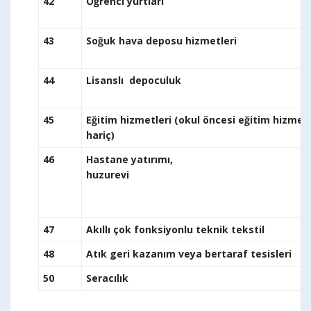
42
Öğrenci y
43
Soğuk hava deposu 
44
Lisanslı depoculu
45
Eğitim hizmetleri (okul öncesi eğitim hizmetler
har
46
Hastane yatırımı,
hu
47
Akıllı çok fonksiyonlu teknik tekstil
48
Atık geri kazanım veya bertaraf tesisleri
50
Seracılık