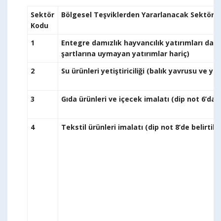
Sektör
Bölgesel Teşviklerden Yararlanacak Sektörle
Kodu
1
Entegre damızlık hayvancılık yatırımları dahi
şartlarına uymayan 
2
Su ürünleri yetiştiriciliği
3
Gıda ürünleri ve içecek imalatı (
4
Tekstil ürünleri imalatı (dip not 8’de beli