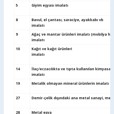
5
Giyim eşyası imalatı
8
Bavul, el çantası, saraciye, ayakkabı vb
im
9
Ağaç ve mantar ürünleri imalatı (mobilya har
ima
10
Kağıt ve kağıt ürünleri
im
14
İlaç/eczacılıkta ve tıpta kullanılan kimyasal 
ima
19
Metalik olmayan mineral ürünlerin imalatı (ço
27
Demir-çelik dışındaki ana met
28
Metal eş