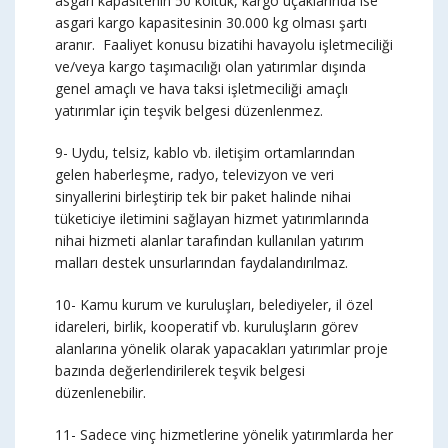
asgari kapasitenin 50 koltuk, kargo uçaklarında ise
asgari kargo kapasitesinin 30.000 kg olması şartı
aranır. Faaliyet konusu bizatihi havayolu işletmeciliği
ve/veya kargo taşımacılığı olan yatırımlar dışında
genel amaçlı ve hava taksi işletmeciliği amaçlı
yatırımlar için teşvik belgesi düzenlenmez.
9- Uydu, telsiz, kablo vb. iletişim ortamlarından
gelen haberleşme, radyo, televizyon ve veri
sinyallerini birleştirip tek bir paket halinde nihai
tüketiciye iletimini sağlayan hizmet yatırımlarında
nihai hizmeti alanlar tarafından kullanılan yatırım
malları destek unsurlarından faydalandırılmaz.
10- Kamu kurum ve kuruluşları, belediyeler, il özel
idareleri, birlik, kooperatif vb. kuruluşların görev
alanlarına yönelik olarak yapacakları yatırımlar proje
bazında değerlendirilerek teşvik belgesi
düzenlenebilir.
11- Sadece vinç hizmetlerine yönelik yatırımlarda her