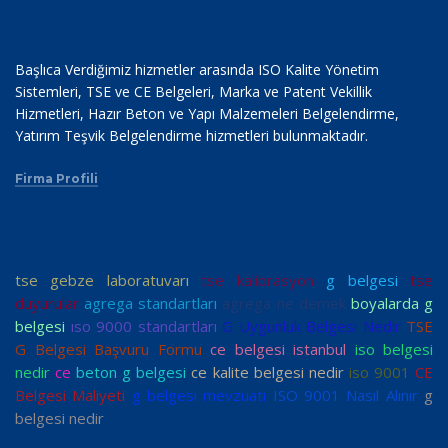
Başlıca Verdiğimiz hizmetler arasında ISO Kalite Yönetim
Sistemleri, TSE ve CE Belgeleri, Marka ve Patent Vekillik
Hizmetleri, Hazır Beton ve Yapı Malzemeleri Belgelendirme,
Yatırım Teşvik Belgelendirme hizmetleri bulunmaktadır.
Firma Profili
tse gebze laboratuvarı
tse kalibrasyon
g belgesi
tse
duyurular
agrega standartları
agrega ne demek
boyalarda g
belgesi
ıso 9000 standartları
G Uygunluk Belgesi Nedir
TSE
G Belgesi Başvuru Formu
ce belgesi istanbul
iso belgesi
nedir
ce
beton g belgesi
ce kalite belgesi nedir
iso 9001
CE
Belgesi Maliyeti
g belgesi mevzuatı
ISO 9001 Nasıl Alınır
g
belgesi nedir