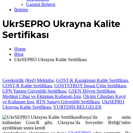
Garanti Belgesi
İletişim
UkrSEPRO Ukrayna Kalite
Sertifikası
Home
Blog
UkrSEPRO Ukrayna Kalite Sertifikası
Gereksizlik (Red) Mektubu
,
GOST-K Kazakistan Kalite Sertifikası
,
GOST-R Kalite Sertifikası
,
GOSTSTROY İnşaat Ürün Sertifikası
,
GPN Yangın Güvenliği Sertifikası
,
GSEN Hijyen Sertifikası
,
Medikal Cihaz ve Ekipman Kullanım İzni
,
Ölçüm Cihazları Kayıt
ve Kullanım İzni
,
RTN Sanayi Güvenliği Sertifikası
,
UkrSEPRO
Ukrayna Kalite Sertifikası
,
YURTDIŞI BELGELER
Rusya’da şu anda
kullanılan Gost-R gibi, Ukrayna’da Sovyetler Birliği’nden
ayrıldıktan sonra kendi