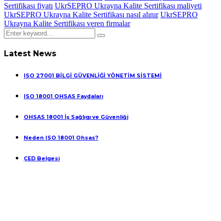
Sertifikası fiyatı
UkrSEPRO Ukrayna Kalite Sertifikası maliyeti
UkrSEPRO Ukrayna Kalite Sertifikası nasıl alınır
UkrSEPRO
Ukrayna Kalite Sertifikası veren firmalar
Latest News
ISO 27001 BİLGİ GÜVENLİĞİ YÖNETİM SİSTEMİ
ISO 18001 OHSAS Faydaları
OHSAS 18001 İş Sağlıgı ve Güvenliği
Neden ISO 18001 Ohsas?
ÇED Belgesi