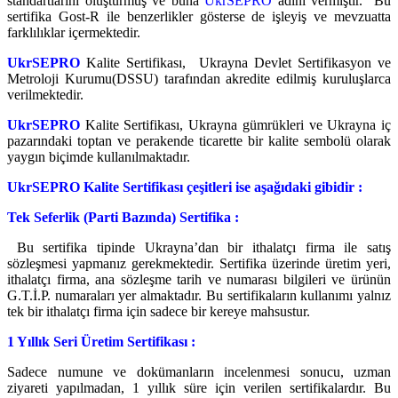
standartlarını oluşturmuş ve buna
UkrSEPRO
adını vermiştir. Bu
sertifika Gost-R ile benzerlikler gösterse de işleyiş ve mevzuatta
farklılıklar içermektedir.
UkrSEPRO
Kalite Sertifikası, Ukrayna Devlet Sertifikasyon ve
Metroloji Kurumu(DSSU) tarafından akredite edilmiş kuruluşlarca
verilmektedir.
UkrSEPRO
Kalite Sertifikası, Ukrayna gümrükleri ve Ukrayna iç
pazarındaki toptan ve perakende ticarette bir kalite sembolü olarak
yaygın biçimde kullanılmaktadır.
UkrSEPRO Kalite Sertifikası çeşitleri ise aşağıdaki gibidir :
Tek Seferlik (Parti Bazında) Sertifika :
Bu sertifika tipinde Ukrayna’dan bir ithalatçı firma ile satış
sözleşmesi yapmanız gerekmektedir. Sertifika üzerinde üretim yeri,
ithalatçı firma, ana sözleşme tarih ve numarası bilgileri ve ürünün
G.T.İ.P. numaraları yer almaktadır. Bu sertifikaların kullanımı yalnız
tek bir ithalatçı firma için sadece bir kereye mahsustur.
1 Yıllık Seri Üretim Sertifikası :
Sadece numune ve dokümanların incelenmesi sonucu, uzman
ziyareti yapılmadan, 1 yıllık süre için verilen sertifikalardır. Bu