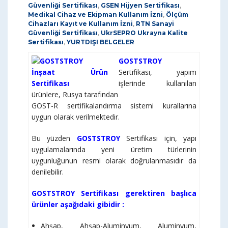
Güvenliği Sertifikası
,
GSEN Hijyen Sertifikası
,
Medikal Cihaz ve Ekipman Kullanım İzni
,
Ölçüm
Cihazları Kayıt ve Kullanım İzni
,
RTN Sanayi
Güvenliği Sertifikası
,
UkrSEPRO Ukrayna Kalite
Sertifikası
,
YURTDIŞI BELGELER
GOSTSTROY
Sertifikası, yapım
işlerinde kullanılan
ürünlere, Rusya tarafından
GOST-R sertifikalandırma sistemi kurallarına
uygun olarak verilmektedir.
Bu yüzden
GOSTSTROY
Sertifikası için, yapı
uygulamalarında yeni üretim türlerinin
uygunluğunun resmi olarak doğrulanmasıdır da
denilebilir.
GOSTSTROY Sertifikası gerektiren başlıca
ürünler aşağıdaki gibidir :
Ahşap, Ahşap-Aluminyum, Aluminyum,