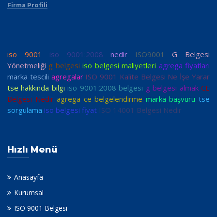
Firma Profili
ıso 9001
iso 9001:2008
nedir
ISO9001
G Belgesi
Yönetmeliği
g belgesi
iso belgesi maliyetleri
agrega fiyatları
marka tescili
agregalar
ISO 9001 Kalite Belgesi Ne İşe Yarar
tse hakkında bilgi
iso 9001:2008 belgesi
g belgesi almak
CE
Belgesi Nedir
agrega ce belgelendirme
marka başvuru
tse
sorgulama
iso belgesi fiyat
ISO 14001 Belgesi Nedir
Hızlı Menü
Anasayfa
Kurumsal
ISO 9001 Belgesi