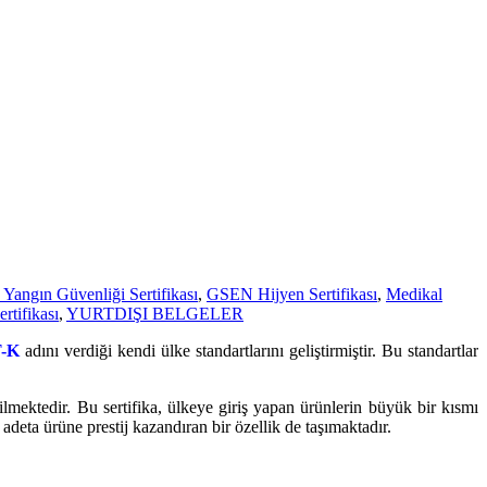
Yangın Güvenliği Sertifikası
,
GSEN Hijyen Sertifikası
,
Medikal
tifikası
,
YURTDIŞI BELGELER
-K
adını verdiği kendi ülke standartlarını geliştirmiştir. Bu standartlar
rilmektedir. Bu sertifika, ülkeye giriş yapan ürünlerin büyük bir kısmı
adeta ürüne prestij kazandıran bir özellik de taşımaktadır.