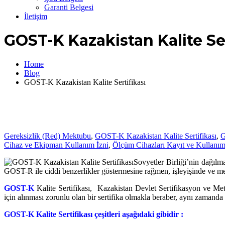
Garanti Belgesi
İletişim
GOST-K Kazakistan Kalite Ser
Home
Blog
GOST-K Kazakistan Kalite Sertifikası
Gereksizlik (Red) Mektubu
,
GOST-K Kazakistan Kalite Sertifikası
,
G
Cihaz ve Ekipman Kullanım İzni
,
Ölçüm Cihazları Kayıt ve Kullanım
Sovyetler Birliği’nin dağılm
GOST-R ile ciddi benzerlikler göstermesine rağmen, işleyişinde ve mevz
GOST-K
Kalite Sertifikası, Kazakistan Devlet Sertifikasyon ve Me
için alınması zorunlu olan bir sertifika olmakla beraber, aynı zamanda 
GOST-K Kalite Sertifikası çeşitleri aşağıdaki gibidir :