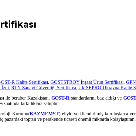
tifikası
OST-R Kalite Sertifikası
,
GOSTSTROY İnşaat Ürün Sertifikası
,
GPN 
 İzni
,
RTN Sanayi Güvenliği Sertifikası
,
UkrSEPRO Ukrayna Kalite Ser
ası ile beraber Kazakistan,
GOST-R
standartlarını baz aldığı ve
GOST
uatında farklılıklara sahiptir.
troloji Kurumu(
KAZMEMST
) eliyle yetkilendirilmiş kuruluşlarca ve
iç pazardaki toptan ve perakende ticareti önemli miktarda kolaylaştıran, 