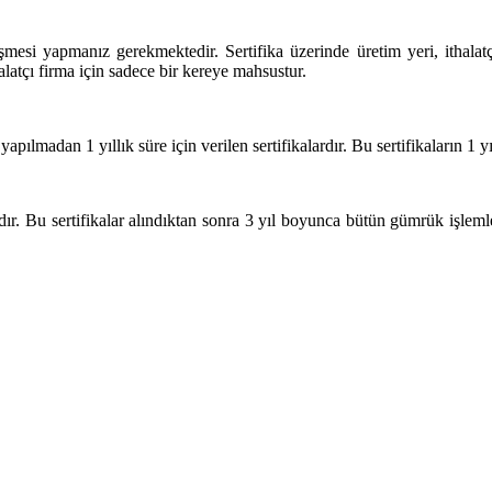
leşmesi yapmanız gerekmektedir. Sertifika üzerinde üretim yeri, ithala
halatçı firma için sadece bir kereye mahsustur.
lmadan 1 yıllık süre için verilen sertifikalardır. Bu sertifikaların 1 
rdır. Bu sertifikalar alındıktan sonra 3 yıl boyunca bütün gümrük işlemle