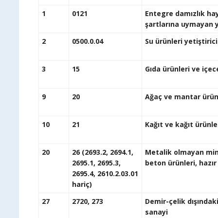
1
0121
Entegre damızlık hayv
şartları
2
0500.0.04
Su ürünleri 
3
15
Gıda ürünleri 
9
20
Ağaç ve mantar ürü
10
21
Kağıt ve
20
26 (2693.2, 2694.1,
Metalik olmayan miner
2695.1, 2695.3,
beton ürünleri
2695.4, 2610.2.03.01
hariç)
27
2720, 273
Demir-çelik dışında
s