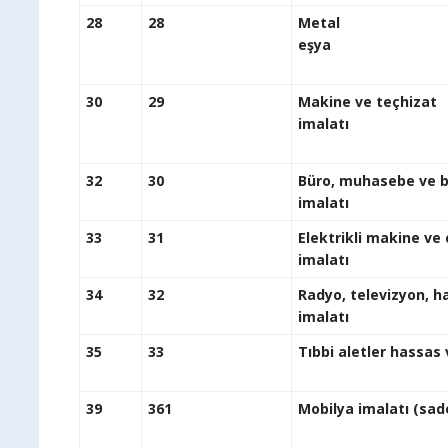
28
28
Metal
30
29
Makine ve teçhizat
i
32
30
Büro, muhasebe ve bi
i
33
31
Elektrikli makine ve 
i
34
32
Radyo, televizyon, h
i
35
33
Tıbbi a
39
361
Mobilya im