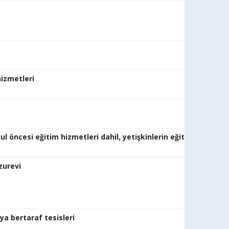
eller
i yurtları
posu hizmetleri
ul öncesi eğitim hizmetleri dahil, yetişkinlerin eğitilmesi ve diğ
ariç)
ane yatırımı, 
ya bertaraf tesisleri