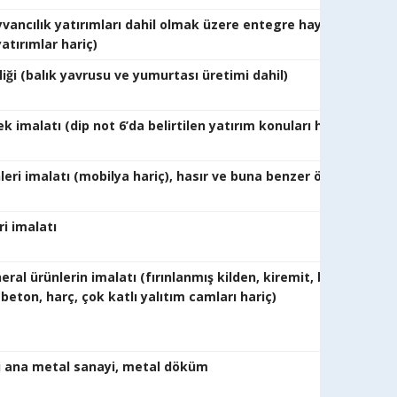
ancılık yatırımları dahil olmak üzere entegre hayvancılık yatır
na uymayan yatırımlar hariç
yetiştiriciliği (balık yavrusu ve yu
ve içecek imalatı (dip not 6’da belirtilen y
nleri imalatı (mobilya hariç), hasır ve buna benzer ör
 kağıt ürünleri imalatı
al ürünlerin imalatı (fırınlanmış kilden, kiremit, biriket, tuğ
, hazır beton, harç, çok katlı yalıtım camlar
ki ana metal sanayi, metal döküm
ana