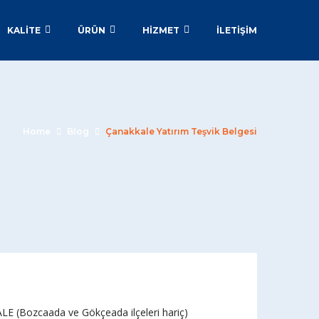
KALİTE
ÜRÜN
HİZMET
İLETIŞIM
Home
Blog
Çanakkale Yatırım Teşvik Belgesi
 (Bozcaada ve Gökçeada ilçeleri hariç)