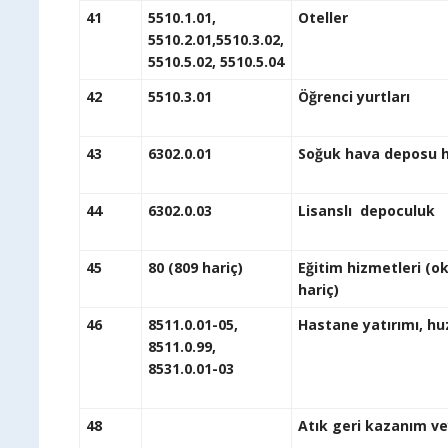
41
5510.1.01,
Ot
5510.2.01,5510.3.02,
5510.5.02, 5510.5.04
42
5510.3.01
Öğrenc
43
6302.0.01
Soğuk hava de
44
6302.0.03
Lisanslı depoculuk
45
80 (809 hariç)
Eğitim hizmetleri (ok
h
46
8511.0.01-05,
Hast
8511.0.99,
8531.0.01-03
48
Atık geri kazanım ve