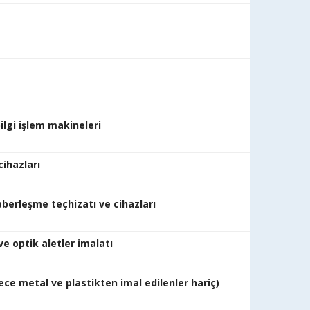
eş
mal
lgi işlem makineleri
mal
cihazları
mal
aberleşme teçhizatı ve cihazları
mala
letler hassas ve optik
alatı (sadece metal ve plastikte