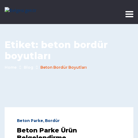
Etiket:
beton bordür
boyutları
Home
Blog
Beton Bordür Boyutları
Beton Parke, Bordür
Beton Parke Ürün
Belgelendirme