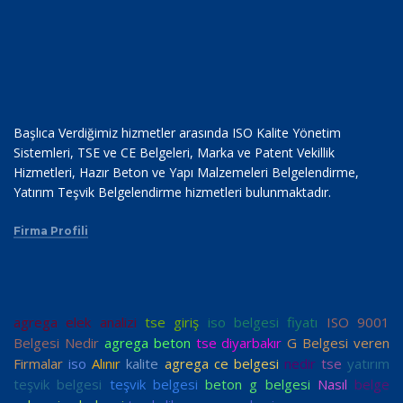
Başlıca Verdiğimiz hizmetler arasında ISO Kalite Yönetim
Sistemleri, TSE ve CE Belgeleri, Marka ve Patent Vekillik
Hizmetleri, Hazır Beton ve Yapı Malzemeleri Belgelendirme,
Yatırım Teşvik Belgelendirme hizmetleri bulunmaktadır.
Firma Profili
agrega elek analizi
tse giriş
iso belgesi fiyatı
ISO 9001
Belgesi Nedir
agrega beton
tse diyarbakır
G Belgesi veren
Firmalar
iso
Alınır
kalite
agrega ce belgesi
nedir
tse
yatırım
teşvik belgesi
teşvik belgesi
beton g belgesi
Nasıl
belge