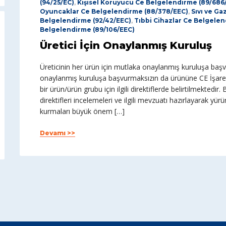
(94/25/EC)
,
Kişisel Koruyucu Ce Belgelendirme (89/686
Oyuncaklar Ce Belgelendirme (88/378/EEC)
,
Sıvı ve Ga
Belgelendirme (92/42/EEC)
,
Tıbbi Cihazlar Ce Belgelen
Belgelendirme (89/106/EEC)
Üretici İçin Onaylanmış Kuruluş
Üreticinin her ürün için mutlaka onaylanmış kuruluşa başvu
onaylanmış kuruluşa başvurmaksızın da ürününe CE İşareti
bir ürün/ürün grubu için ilgili direktiflerde belirtilmektedir. B
direktifleri incelemeleri ve ilgili mevzuatı hazırlayarak yürü
kurmaları büyük önem […]
Devamı >>