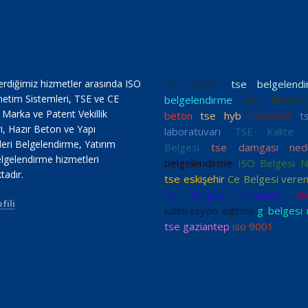
erdiğimiz hizmetler arasında ISO
iso 14001
tse belgelend
netim Sistemleri, TSE ve CE
belgelendirme
iso belges
, Marka ve Patent Vekillik
beton
tse hyb
standard
t
i, Hazır Beton ve Yapı
laboratuvarı
TSE Kalite U
ri Belgelendirme, Yatırım
Belgesi
tse damgası nedi
lgelendirme hizmetleri
belgelendirme
ISO Belgesi Nas
tadır.
tse eskişehir
Ce Belgesi veren
ce belgesi istanbul
Alı
fili
kalibrasyon eğitimi
g belgesi
tse gaziantep
ıso 9001