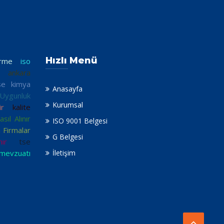
Hızlı Menü
irme
iso
i ankara
se kimya
Anasayfa
ygunluk
Kurumsal
r
kalite
ıl Alınır
ISO 9001 Belgesi
 Firmalar
G Belgesi
nır
tse
 mevzuatı
İletişim