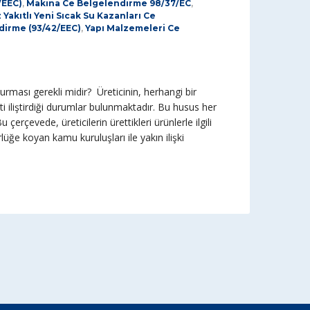
/EEC)
,
Makina Ce Belgelendirme 98/37/EC
,
z Yakıtlı Yeni Sıcak Su Kazanları Ce
dirme (93/42/EEC)
,
Yapı Malzemeleri Ce
rması gerekli midir? Üreticinin, herhangi bir
 iliştirdiği durumlar bulunmaktadır. Bu husus her
u çerçevede, üreticilerin ürettikleri ürünlerle ilgili
rlüğe koyan kamu kuruluşları ile yakın ilişki