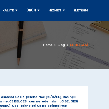
KALİTE
ÜRÜN
HİZMET
İLETIŞIM
Home
Blog
CE BELGESİ
,
Asansör Ce Belgelendirme (95/16/EC)
,
Basınçlı
dirme
,
CE BELGESİ
,
cen nereden alınır
,
G BELGESİ
96/EEC)
,
Gezi Tekneleri Ce Belgelendirme