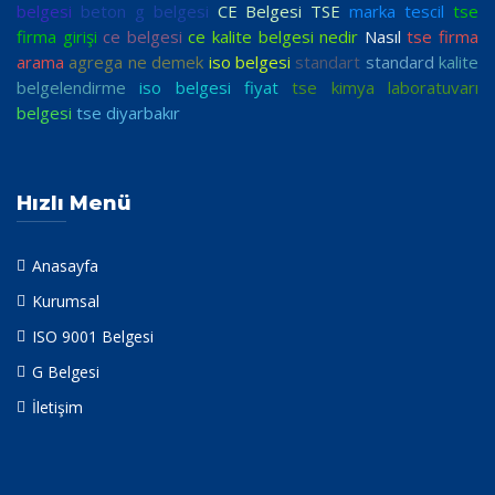
belgesi
beton g belgesi
CE Belgesi TSE
marka tescil
tse
firma girişi
ce belgesi
ce kalite belgesi nedir
Nasıl
tse firma
arama
agrega ne demek
iso belgesi
standart
standard
kalite
belgelendirme
iso belgesi fiyat
tse kimya laboratuvarı
belgesi
tse diyarbakır
Hızlı Menü
Anasayfa
Kurumsal
ISO 9001 Belgesi
G Belgesi
İletişim