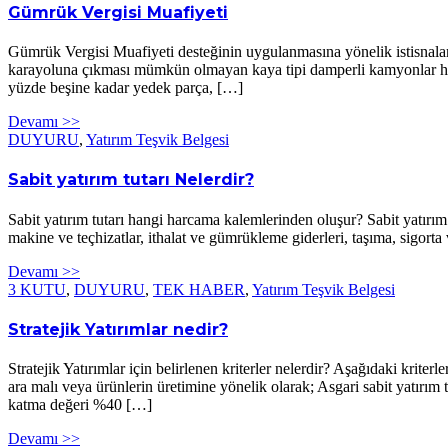
Gümrük Vergisi Muafiyeti
Gümrük Vergisi Muafiyeti desteğinin uygulanmasına yönelik istisnalar
karayoluna çıkması mümkün olmayan kaya tipi damperli kamyonlar hariç
yüzde beşine kadar yedek parça, […]
Devamı >>
DUYURU
,
Yatırım Teşvik Belgesi
Sabit yatırım tutarı Nelerdir?
Sabit yatırım tutarı hangi harcama kalemlerinden oluşur? Sabit yatırım tu
makine ve teçhizatlar, ithalat ve gümrükleme giderleri, taşıma, sigorta
Devamı >>
3 KUTU
,
DUYURU
,
TEK HABER
,
Yatırım Teşvik Belgesi
Stratejik Yatırımlar nedir?
Stratejik Yatırımlar için belirlenen kriterler nelerdir? Aşağıdaki krite
ara malı veya ürünlerin üretimine yönelik olarak; Asgari sabit yatırım t
katma değeri %40 […]
Devamı >>