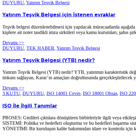
DUYURU
,
Yatırım Teşvik Belgesi
Yatırım Teşvik Belgesi için İstenen evraklar
Teşvik belgesi düzenlenebilmesi için yapılacak müracaatlarda aşağıda bel
kişilere ait noter tasdikli imza sirküleri veya kamu kurumları, şahıs şi
Devamı >>
DUYURU
,
TEK HABER
,
Yatırım Teşvik Belgesi
Yatırım Teşvik Belgesi (YTB) nedir?
Yatırım Teşvik Belgesi (YTB) nedir? YTB, yatırımın karakteristik değerl
imkanı sağlayan, Karar’ın amaçları doğrultusunda gerçekleştirilecek ya
Devamı >>
3 KUTU
,
DUYURU
,
ISO 14001 Çevre
,
ISO 18001 Ohsas
,
ISO 220
ISO İle İlgili Tanımlar
PROSES: Girdileri çıktılara dönüştüren birbirleriyle ilgili veya etki
SİSTEMİ: Politika ve hedefleri oluşturma ve bu hedefleri başarma sis
YÖNETİMİ: Bir kuruluşun kalite bakımından idare ve kontrolu için 