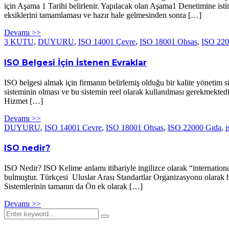
için Aşama 1 Tarihi belirlenir. Yapılacak olan Aşama1 Denetimine istin
eksiklerini tamamlaması ve hazır hale gelmesinden sonra […]
Devamı >>
3 KUTU
,
DUYURU
,
ISO 14001 Çevre
,
ISO 18001 Ohsas
,
ISO 220
ISO Belgesi İçin İstenen Evraklar
ISO belgesi almak için firmanın belirlemiş olduğu bir kalite yönetim s
sisteminin olması ve bu sistemin reel olarak kullanılması gerekmektedi
Hizmet […]
Devamı >>
DUYURU
,
ISO 14001 Çevre
,
ISO 18001 Ohsas
,
ISO 22000 Gıda
,
i
ISO nedir?
ISO Nedir? ISO Kelime anlamı itibariyle ingilizce olarak “internation
bulmuştur. Türkçesi Uluslar Arası Standartlar Organizasyonu olarak b
Sistemlerinin tamanın da Ön ek olarak […]
Devamı >>