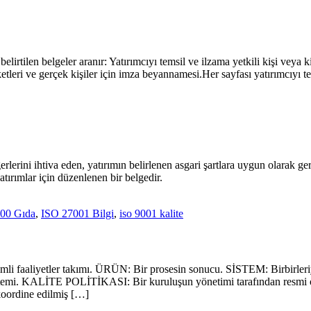
irtilen belgeler aranır: Yatırımcıyı temsil ve ilzama yetkili kişi veya ki
rketleri ve gerçek kişiler için imza beyannamesi.Her sayfası yatırımcıyı te
erini ihtiva eden, yatırımın belirlenen asgari şartlara uygun olarak gerç
tırımlar için düzenlenen bir belgedir.
00 Gıda
,
ISO 27001 Bilgi
,
iso 9001 kalite
leşimli faaliyetler takımı. ÜRÜN: Bir prosesin sonucu. SİSTEM: Birbirler
temi. KALİTE POLİTİKASI: Bir kuruluşun yönetimi tarafından resmi olar
koordine edilmiş […]