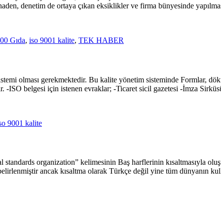
aden, denetim de ortaya çıkan eksiklikler ve firma bünyesinde yapılması
00 Gıda
,
iso 9001 kalite
,
TEK HABER
istemi olması gerekmektedir. Bu kalite yönetim sisteminde Formlar, dökü
r. -ISO belgesi için istenen evraklar; -Ticaret sicil gazetesi -İmza Si
so 9001 kalite
al standards organization” kelimesinin Baş harflerinin kısaltmasıyla o
elirlenmiştir ancak kısaltma olarak Türkçe değil yine tüm dünyanın kul