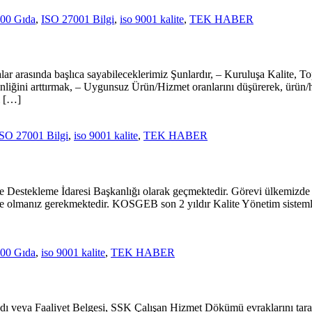
00 Gıda
,
ISO 27001 Bilgi
,
iso 9001 kalite
,
TEK HABER
 arasında başlıca sayabileceklerimiz Şunlardır, – Kuruluşa Kalite, Topl
nliğini arttırmak, – Uygunsuz Ürün/Hizmet oranlarını düşürerek, ürün/
ı […]
SO 27001 Bilgi
,
iso 9001 kalite
,
TEK HABER
Destekleme İdaresi Başkanlığı olarak geçmektedir. Görevi ülkemizde rek
e olmanız gerekmektedir. KOSGEB son 2 yıldır Kalite Yönetim sistemle
00 Gıda
,
iso 9001 kalite
,
TEK HABER
ydı veya Faaliyet Belgesi, SSK Çalışan Hizmet Dökümü evraklarını tara