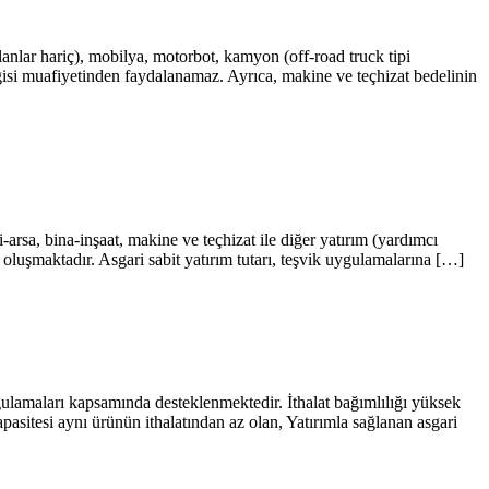
nlar hariç), mobilya, motorbot, kamyon (off-road truck tipi
isi muafiyetinden faydalanamaz. Ayrıca, makine ve teçhizat bedelinin
i-arsa, bina-inşaat, makine ve teçhizat ile diğer yatırım (yardımcı
n oluşmaktadır. Asgari sabit yatırım tutarı, teşvik uygulamalarına […]
 uygulamaları kapsamında desteklenmektedir. İthalat bağımlılığı yüksek
apasitesi aynı ürünün ithalatından az olan, Yatırımla sağlanan asgari