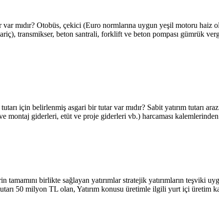
 var mıdır? Otobüs, çekici (Euro normlarına uygun yeşil motoru haiz ola
), transmikser, beton santrali, forklift ve beton pompası gümrük verg
tarı için belirlenmiş asgari bir tutar var mıdır? Sabit yatırım tutarı araz
 ve montaj giderleri, etüt ve proje giderleri vb.) harcaması kalemlerinde
rlerin tamamını birlikte sağlayan yatırımlar stratejik yatırımların teşviki
utarı 50 milyon TL olan, Yatırım konusu üretimle ilgili yurt içi üretim k