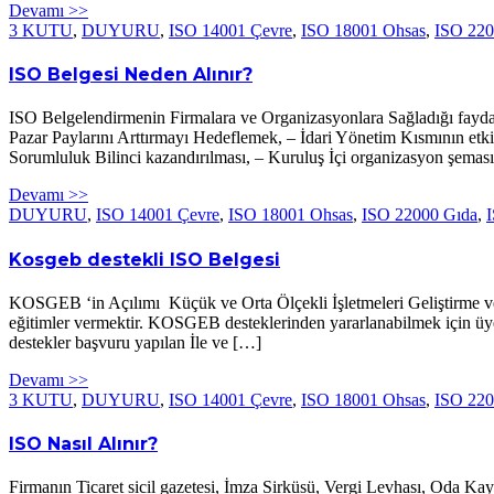
Devamı >>
3 KUTU
,
DUYURU
,
ISO 14001 Çevre
,
ISO 18001 Ohsas
,
ISO 220
ISO Belgesi Neden Alınır?
ISO Belgelendirmenin Firmalara ve Organizasyonlara Sağladığı faydalar
Pazar Paylarını Arttırmayı Hedeflemek, – İdari Yönetim Kısmının etki
Sorumluluk Bilinci kazandırılması, – Kuruluş İçi organizasyon şemas
Devamı >>
DUYURU
,
ISO 14001 Çevre
,
ISO 18001 Ohsas
,
ISO 22000 Gıda
,
I
Kosgeb destekli ISO Belgesi
KOSGEB ‘in Açılımı Küçük ve Orta Ölçekli İşletmeleri Geliştirme ve 
eğitimler vermektir. KOSGEB desteklerinden yararlanabilmek için üy
destekler başvuru yapılan İle ve […]
Devamı >>
3 KUTU
,
DUYURU
,
ISO 14001 Çevre
,
ISO 18001 Ohsas
,
ISO 220
ISO Nasıl Alınır?
Firmanın Ticaret sicil gazetesi, İmza Sirküsü, Vergi Levhası, Oda Ka