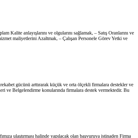
am Kalite anlayışlarını ve olgularını sağlamak, – Satış Oranlarını ve
hizmet maliyetlerini Azaltmak, – Çalışan Personele Görev Yetki ve
abet gücünü arttırarak küçük ve orta ölçekli firmalara destekler ve
ri ve Belgelendirme konularında firmalara destek vermektedir. Bu
fımıza ulaştırması halinde yapılacak olan başvuruya istinaden Firma