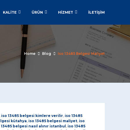
KALİTE
ÜRÜN
HİZMET
İLETIŞIM
Home
Blog
Iso 13485 Belgesi Maliyet
,
iso 13485 belgesi kimlere verilir
,
iso 13485
elgesi kütahya
,
iso 13485 belgesi maliyet
,
iso
 13485 belgesi nasıl alınır istanbul
,
iso 13485