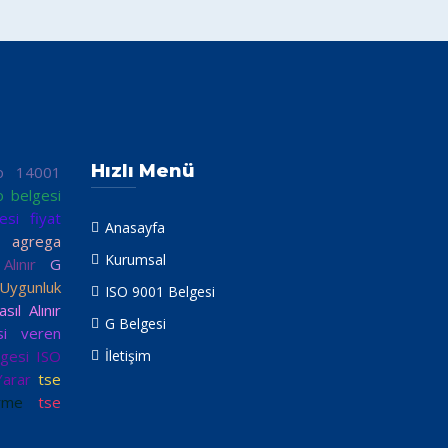
Hızlı Menü
so 14001
o belgesi
esi fiyat
Anasayfa
n
agrega
Kurumsal
lınır
G
ygunluk
ISO 9001 Belgesi
ıl Alınır
G Belgesi
si veren
gesi
ISO
İletişim
Yarar
tse
rme
tse