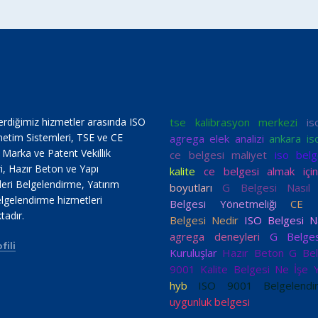
erdiğimiz hizmetler arasında ISO
tse kalibrasyon merkezi
i
netim Sistemleri, TSE ve CE
agrega elek analizi
ankara is
, Marka ve Patent Vekillik
ce belgesi maliyet
iso belg
i, Hazır Beton ve Yapı
kalite
ce belgesi almak içi
ri Belgelendirme, Yatırım
boyutları
G Belgesi Nasıl A
lgelendirme hizmetleri
Belgesi Yönetmeliği
CE U
tadır.
Belgesi Nedir
ISO Belgesi Nas
agrega deneyleri
G Belge
fili
Kuruluşlar
Hazır Beton G Bel
9001 Kalite Belgesi Ne İşe 
hyb
ISO 9001 Belgelendi
uygunluk belgesi