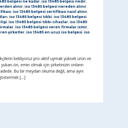
3485 belgesi ne kadar
,
iso 13485 belgesi nedir
,
erden alınır
,
iso 13485 belgesi nereden alınır
,
ifikası
,
iso 13485 belgesi sertifikası nasıl alınır
,
ları
,
iso 13485 belgesi tıbbi
,
iso 13485 belgesi
ligi
,
iso 13485 belgesi tıbbı cihazlar
,
iso 13485
irmalar
,
iso 13485 belgesi veren firmalar izmir
,
ren şirketler
,
iso 13485 en ucuz iso belgesi
,
iso
r
rikçilerin bekliyoruz pro-aktif uymak yüksek ürün ve
 yukarı-ön, emin olmak için şirketinizin onların
n vadede. Bu bir meydan okuma değil, ama aynı
 göstermek […]