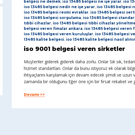
belgesi ne demek
,
iso 13485 belgesi ne işe yarar
,
iso 1
iso 13485 belgesi nedir ne işe yarar
,
iso 13485 belgesi n
iso 13485 belgesi resmi evraklar
,
iso 13485 belgesi sert
iso 13485 belgesi sorgulama
,
iso 13485 belgesi standart
tıbbi cihazlar
,
iso 13485 belgesi tıbbi cihazlar yöneltme
belgesi veren fimalar ankara
,
iso 13485 belgesi veren f
iso 13485 belgesi veren kuruluşlar
,
iso 13485 belgesi ve
13485 kalite belgesi
,
iso 13485 kalite belgesi nasıl alını
iso 9001 belgesi veren sirketler
Müşteriler giderek giderek daha zorlu. Onlar Sık sık, teda
hizmet standartları. Onlar da bunu istiyoruz ek olarak bilgi
ihtiyaçlarını karşılamak için devam edecek şimdi ve uzu
zamanda bir olduğunu Eğer öne için bir fırsat rekabet ve
Devamı >>