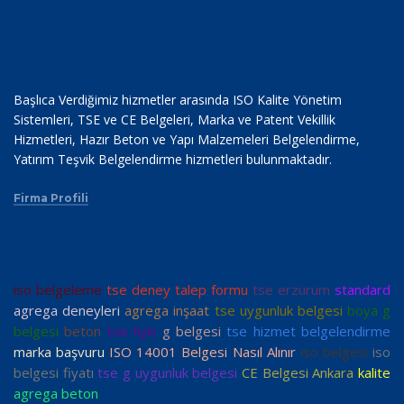
Başlıca Verdiğimiz hizmetler arasında ISO Kalite Yönetim
Sistemleri, TSE ve CE Belgeleri, Marka ve Patent Vekillik
Hizmetleri, Hazır Beton ve Yapı Malzemeleri Belgelendirme,
Yatırım Teşvik Belgelendirme hizmetleri bulunmaktadır.
Firma Profili
iso belgeleme
tse deney talep formu
tse erzurum
standard
agrega deneyleri
agrega inşaat
tse uygunluk belgesi
boya g
belgesi
beton
tse hyb
g belgesi
tse hizmet belgelendirme
marka başvuru
ISO 14001 Belgesi Nasıl Alınır
iso belgesi
iso
belgesi fiyatı
tse g uygunluk belgesi
CE Belgesi Ankara
kalite
agrega beton