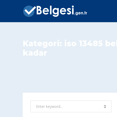
Kategori:
iso 13485 be
kadar