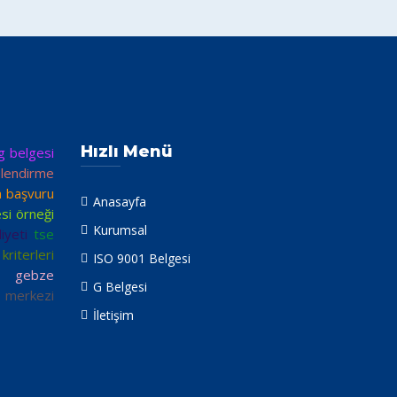
Hızlı Menü
g belgesi
elendirme
 başvuru
Anasayfa
si örneği
Kurumsal
iyeti
tse
kriterleri
ISO 9001 Belgesi
e gebze
G Belgesi
 merkezi
İletişim