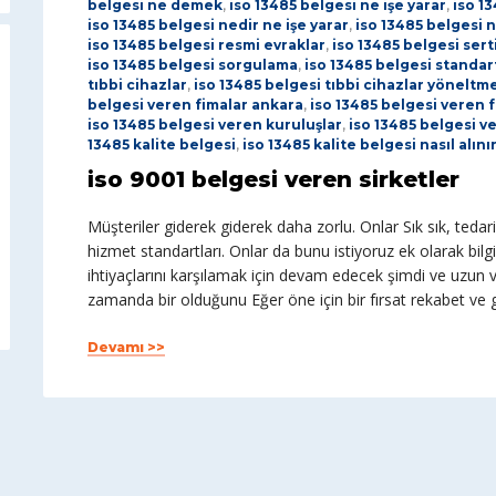
belgesi ne demek
,
iso 13485 belgesi ne işe yarar
,
iso 1
iso 13485 belgesi nedir ne işe yarar
,
iso 13485 belgesi n
iso 13485 belgesi resmi evraklar
,
iso 13485 belgesi sert
iso 13485 belgesi sorgulama
,
iso 13485 belgesi standart
tıbbi cihazlar
,
iso 13485 belgesi tıbbi cihazlar yöneltme
belgesi veren fimalar ankara
,
iso 13485 belgesi veren f
iso 13485 belgesi veren kuruluşlar
,
iso 13485 belgesi ve
13485 kalite belgesi
,
iso 13485 kalite belgesi nasıl alını
iso 9001 belgesi veren sirketler
Müşteriler giderek giderek daha zorlu. Onlar Sık sık, teda
hizmet standartları. Onlar da bunu istiyoruz ek olarak bilgi
ihtiyaçlarını karşılamak için devam edecek şimdi ve uzu
zamanda bir olduğunu Eğer öne için bir fırsat rekabet ve
Devamı >>