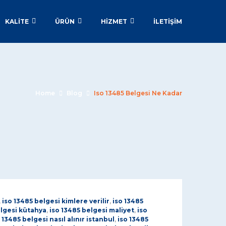
KALİTE
ÜRÜN
HİZMET
İLETIŞIM
Home
Blog
Iso 13485 Belgesi Ne Kadar
,
iso 13485 belgesi kimlere verilir
,
iso 13485
elgesi kütahya
,
iso 13485 belgesi maliyet
,
iso
 13485 belgesi nasıl alınır istanbul
,
iso 13485