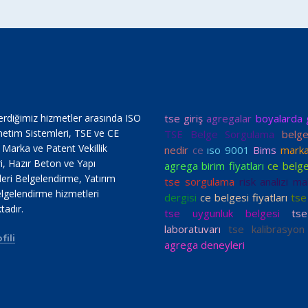
erdiğimiz hizmetler arasında ISO
tse giriş
agregalar
boyalarda 
netim Sistemleri, TSE ve CE
TSE Belge Sorgulama
belg
, Marka ve Patent Vekillik
nedir
ce
ıso 9001
Bims
marka
i, Hazır Beton ve Yapı
agrega birim fiyatları
ce belge
ri Belgelendirme, Yatırım
tse sorgulama
risk analizi mal
lgelendirme hizmetleri
dergisi
ce belgesi fiyatları
tse 
tadır.
tse uygunluk belgesi
ts
laboratuvarı
tse kalibrasyon
fili
agrega deneyleri