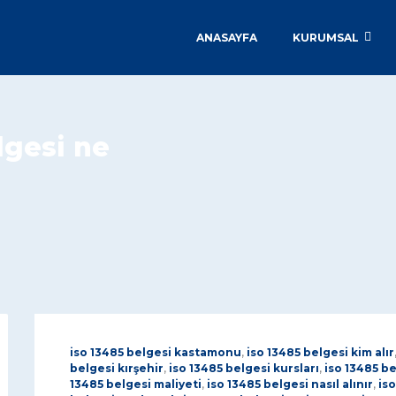
ANASAYFA
KURUMSAL
lgesi ne
iso 13485 belgesi kastamonu
,
iso 13485 belgesi kim alır
belgesi kırşehir
,
iso 13485 belgesi kursları
,
iso 13485 b
13485 belgesi maliyeti
,
iso 13485 belgesi nasıl alınır
,
iso