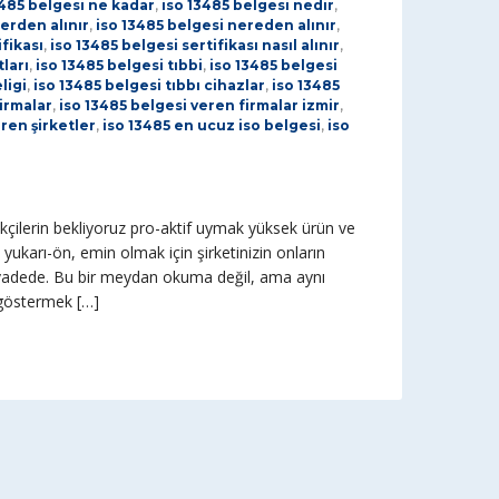
3485 belgesi ne kadar
,
iso 13485 belgesi nedir
,
erden alınır
,
iso 13485 belgesi nereden alınır
,
ifikası
,
iso 13485 belgesi sertifikası nasıl alınır
,
ları
,
iso 13485 belgesi tıbbi
,
iso 13485 belgesi
ligi
,
iso 13485 belgesi tıbbı cihazlar
,
iso 13485
irmalar
,
iso 13485 belgesi veren firmalar izmir
,
ren şirketler
,
iso 13485 en ucuz iso belgesi
,
iso
r
rikçilerin bekliyoruz pro-aktif uymak yüksek ürün ve
 yukarı-ön, emin olmak için şirketinizin onların
n vadede. Bu bir meydan okuma değil, ama aynı
 göstermek […]