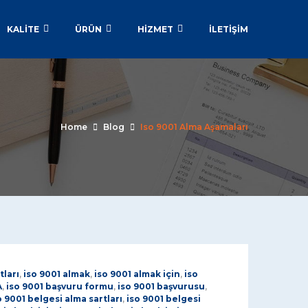
KALİTE
ÜRÜN
HİZMET
İLETIŞIM
Home
Blog
Iso 9001 Alma Aşamaları
tları
,
iso 9001 almak
,
iso 9001 almak için
,
iso
A
,
iso 9001 başvuru formu
,
iso 9001 başvurusu
,
o 9001 belgesi alma sartları
,
iso 9001 belgesi