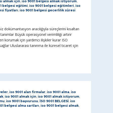
si almak için
,
iso 9001 belgesi almak istiyorum
,
1 belgesi eğitimi
,
iso 9001 belgesi eğitimleri
,
iso
si fiyatları
,
iso 9001 belgesi gecerlilik süresi
z dokümantasyon aracılığıyla süreçlerini kısaltan
ı tanımlar Büyük operasyonel verimliliği artırır
eri korumak için yardımcı ilişkiler kurar ISO
ağlar Uluslararası tanınma ile küresel ticaret için
yeler
,
iso 9001 alan firmalar
,
iso 9001 alma
,
iso
ak
,
iso 9001 almak için
,
iso 9001 almak istiyorum
,
rmu
,
iso 9001 başvurusu
,
İSO 9001 BELGESİ
,
iso
01 belgesi alma sartları
,
iso 9001 belgesi almak
,