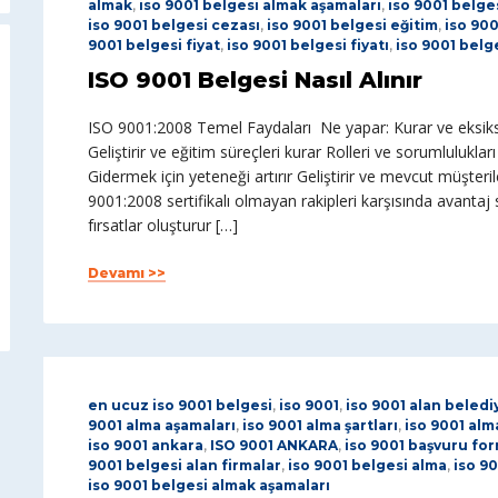
almak
,
iso 9001 belgesi almak aşamaları
,
iso 9001 belge
iso 9001 belgesi cezası
,
iso 9001 belgesi eğitim
,
iso 900
9001 belgesi fiyat
,
iso 9001 belgesi fiyatı
,
iso 9001 belge
ISO 9001 Belgesi Nasıl Alınır
ISO 9001:2008 Temel Faydaları Ne yapar: Kurar ve eksiksi
Geliştirir ve eğitim süreçleri kurar Rolleri ve sorumluluklar
Gidermek için yeteneği artırır Geliştirir ve mevcut müşteril
9001:2008 sertifikalı olmayan rakipleri karşısında avantaj s
fırsatlar oluşturur […]
Devamı >>
en ucuz iso 9001 belgesi
,
iso 9001
,
iso 9001 alan beledi
9001 alma aşamaları
,
iso 9001 alma şartları
,
iso 9001 alm
iso 9001 ankara
,
ISO 9001 ANKARA
,
iso 9001 başvuru fo
9001 belgesi alan firmalar
,
iso 9001 belgesi alma
,
iso 90
iso 9001 belgesi almak aşamaları