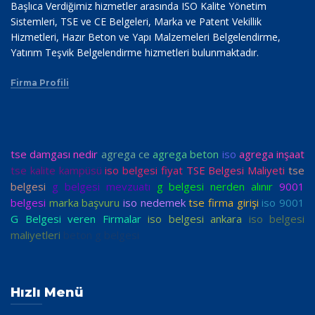
Başlıca Verdiğimiz hizmetler arasında ISO Kalite Yönetim
Sistemleri, TSE ve CE Belgeleri, Marka ve Patent Vekillik
Hizmetleri, Hazır Beton ve Yapı Malzemeleri Belgelendirme,
Yatırım Teşvik Belgelendirme hizmetleri bulunmaktadır.
Firma Profili
tse damgası nedir
agrega ce
agrega beton
iso
agrega inşaat
tse kalite kampüsü
iso belgesi fiyat
TSE Belgesi Maliyeti
tse
belgesi
g belgesi mevzuatı
g belgesi nerden alınır
9001
belgesi
marka başvuru
iso nedemek
tse firma girişi
iso 9001
G Belgesi veren Firmalar
iso belgesi ankara
iso belgesi
maliyetleri
beton g belgesi
Hızlı Menü