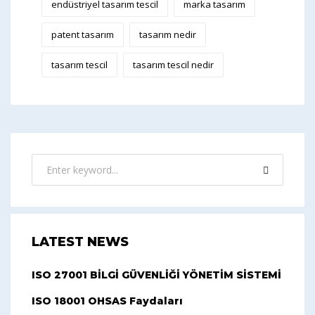
endüstriyel tasarım tescil
marka tasarım
patent tasarım
tasarım nedir
tasarım tescil
tasarım tescil nedir
LATEST NEWS
ISO 27001 BİLGİ GÜVENLİĞİ YÖNETİM SİSTEMİ
ISO 18001 OHSAS Faydaları