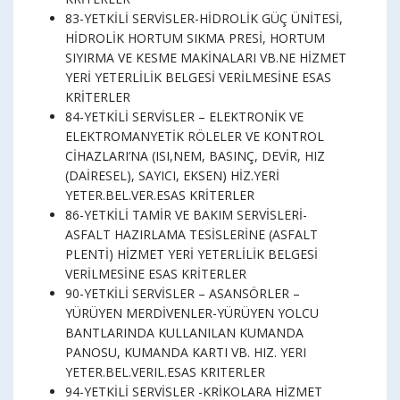
83-YETKİLİ SERVİSLER-HİDROLİK GÜÇ ÜNİTESİ,
HİDROLİK HORTUM SIKMA PRESİ, HORTUM
SIYIRMA VE KESME MAKİNALARI VB.NE HİZMET
YERİ YETERLİLİK BELGESİ VERİLMESİNE ESAS
KRİTERLER
84-YETKİLİ SERVİSLER – ELEKTRONİK VE
ELEKTROMANYETİK RÖLELER VE KONTROL
CİHAZLARI’NA (ISI,NEM, BASINÇ, DEVİR, HIZ
(DAİRESEL), SAYICI, EKSEN) HİZ.YERİ
YETER.BEL.VER.ESAS KRİTERLER
86-YETKİLİ TAMİR VE BAKIM SERVİSLERİ-
ASFALT HAZIRLAMA TESİSLERİNE (ASFALT
PLENTİ) HİZMET YERİ YETERLİLİK BELGESİ
VERİLMESİNE ESAS KRİTERLER
90-YETKİLİ SERVİSLER – ASANSÖRLER –
YÜRÜYEN MERDİVENLER-YÜRÜYEN YOLCU
BANTLARINDA KULLANILAN KUMANDA
PANOSU, KUMANDA KARTI VB. HIZ. YERI
YETER.BEL.VERIL.ESAS KRITERLER
94-YETKİLİ SERVİSLER -KRİKOLARA HİZMET