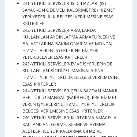
241-YETKİLİ SERVİSLER-ISI CİHAZLARI (ISI
SAYACI-ÖN ÖDEMELİ KALORİMETRE) HİZMET
YERİ YETERLİLİK BELGESİ VERİLMESİNE ESAS
KRİTERLER
242-YETKİLİ SERVİSLER-ARAÇLARDA
KULLANILAN AYDINLATMA ARMATÜRLERİ VE
BALASTLARINA BAKIM ONARIM VE MONTAJ
HİZMET VEREN İŞYERLERİNE HİZ.YERİ
YETER.BEL.VER.ESAS KRİTERLER
243-YETKİLİ SERVİSLER-EV VE İŞYERLERİNDE
KULLANILAN BİODİZEL MAKİNALARINA
HİZMET YERİ YETERLİLİK BELGESİ VERİLMESİNE
ESAS KRİTERLER
244-YETKİLİ SERVİSLER-ÇELİK SACDAN MAMÜL,
HER TÜRLÜ MANGAL (BARBEKÜ)LERE HİZMET
VEREN İŞYERLERİNE HİZMET YERİ YETERLİLİK
BELGESİ VERİLMESİNE ESAS KRİTERLER
246-YETKİLİ SERVİSLER-KURTARMA AMACIYLA
KALLANILAN, GERME, KESME VE AYIRMA
ALETLERİ İLE YÜK KALDIRMA CİHAZ VE