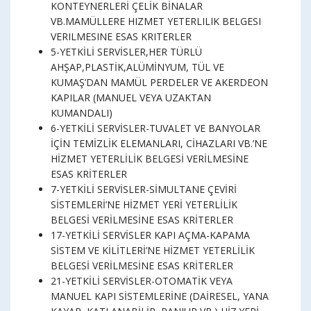
KONTEYNERLERİ ÇELİK BİNALAR
VB.MAMÜLLERE HIZMET YETERLILIK BELGESI
VERILMESINE ESAS KRITERLER
5-YETKİLİ SERVİSLER,HER TÜRLÜ
AHŞAP,PLASTİK,ALÜMİNYUM, TÜL VE
KUMAŞ’DAN MAMÜL PERDELER VE AKERDEON
KAPILAR (MANUEL VEYA UZAKTAN
KUMANDALI)
6-YETKİLİ SERVİSLER-TUVALET VE BANYOLAR
İÇİN TEMİZLİK ELEMANLARI, CİHAZLARI VB.’NE
HİZMET YETERLİLİK BELGESİ VERİLMESİNE
ESAS KRİTERLER
7-YETKİLİ SERVİSLER-SİMULTANE ÇEVİRİ
SİSTEMLERİ’NE HİZMET YERİ YETERLİLİK
BELGESİ VERİLMESİNE ESAS KRİTERLER
17-YETKİLİ SERVİSLER KAPI AÇMA-KAPAMA
SİSTEM VE KİLİTLERİ’NE HİZMET YETERLİLİK
BELGESİ VERİLMESİNE ESAS KRİTERLER
21-YETKİLİ SERVİSLER-OTOMATİK VEYA
MANUEL KAPI SİSTEMLERİNE (DAİRESEL, YANA