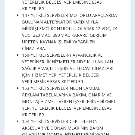
YETERLİLİK BELGESİ VERİLMESİNE ESAS
KRİTERLER
147-YETKİLİ SERVİSLER-MOTORLU ARAÇLARDA
BULUNAN ALTERNATÖR YARDIMIYLA
MİROİŞLEMCİ KONTROLLU OLARAK 12 VDC, 24
VDC, 220 V AC, 380 V AC KARARLI GERİLİM
ÜRETEN KAYNAK İŞLEMİ YAPABİLEN
CİHAZLARA..
150-YETKİLİ SERVİSLER-HAYVANCILIK VE
VETERİNERLİK HİZMETLERİNDE KULLANILAN
SAĞLIK AMAÇLI TEŞHİS VE TEDAVİ CİHAZLARI
İÇİN HİZMET YERİ YETERLİLİK BELGESİ
VERİLMESİNE ESAS KRİTERLER
153-YETKİLİ SERVİSLER-NEON LAMBALI
REKLAM TABELALARINA BAKIM, ONARIM VE
MONTAJ HİZMETİ VEREN İŞYERLERİNE HİZMET
YERİ YETERLİLİK BELGESİ VERİLMESİNE ESAS
KRİTERLER
154-YETKİLİ SERVİSLER-CEP TELEFON
AKSESUAR VE DONANIMLARININ BAKIM
ONARIM VE MONTAJ HİZMETLERİNİ YAPAN