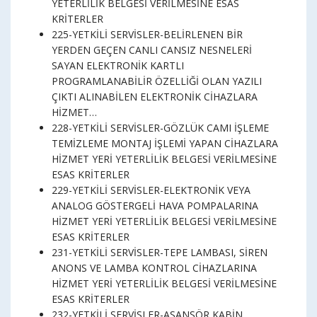
YETERLİLİK BELGESİ VERİLMESİNE ESAS
KRİTERLER
225-YETKİLİ SERVİSLER-BELİRLENEN BİR
YERDEN GEÇEN CANLI CANSIZ NESNELERİ
SAYAN ELEKTRONİK KARTLI
PROGRAMLANABİLİR ÖZELLİĞİ OLAN YAZILI
ÇIKTI ALINABİLEN ELEKTRONİK CİHAZLARA
HİZMET…
228-YETKİLİ SERVİSLER-GÖZLÜK CAMI İŞLEME
TEMİZLEME MONTAJ İŞLEMİ YAPAN CİHAZLARA
HİZMET YERİ YETERLİLİK BELGESİ VERİLMESİNE
ESAS KRİTERLER
229-YETKİLİ SERVİSLER-ELEKTRONİK VEYA
ANALOG GÖSTERGELİ HAVA POMPALARINA
HİZMET YERİ YETERLİLİK BELGESİ VERİLMESİNE
ESAS KRİTERLER
231-YETKİLİ SERVİSLER-TEPE LAMBASI, SİREN
ANONS VE LAMBA KONTROL CİHAZLARINA
HİZMET YERİ YETERLİLİK BELGESİ VERİLMESİNE
ESAS KRİTERLER
232-YETKİLİ SERVİSLER-ASANSÖR KABİN