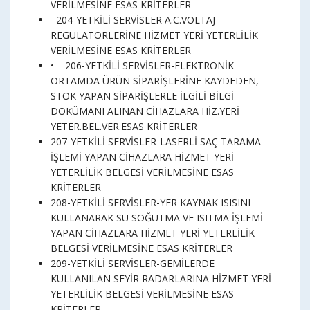
VERİLMESİNE ESAS KRİTERLER
204-YETKİLİ SERVİSLER A.C.VOLTAJ
REGÜLATÖRLERİNE HİZMET YERİ YETERLİLİK
VERİLMESİNE ESAS KRİTERLER
• 206-YETKİLİ SERVİSLER-ELEKTRONİK
ORTAMDA ÜRÜN SİPARİŞLERİNE KAYDEDEN,
STOK YAPAN SİPARİŞLERLE İLGİLİ BİLGİ
DOKÜMANI ALINAN CİHAZLARA HİZ.YERİ
YETER.BEL.VER.ESAS KRİTERLER
207-YETKİLİ SERVİSLER-LASERLİ SAÇ TARAMA
İŞLEMİ YAPAN CİHAZLARA HİZMET YERİ
YETERLİLİK BELGESİ VERİLMESİNE ESAS
KRİTERLER
208-YETKİLİ SERVİSLER-YER KAYNAK ISISINI
KULLANARAK SU SOĞUTMA VE ISITMA İŞLEMİ
YAPAN CİHAZLARA HİZMET YERİ YETERLİLİK
BELGESİ VERİLMESİNE ESAS KRİTERLER
209-YETKİLİ SERVİSLER-GEMİLERDE
KULLANILAN SEYİR RADARLARINA HİZMET YERİ
YETERLİLİK BELGESİ VERİLMESİNE ESAS
KRİTERLER