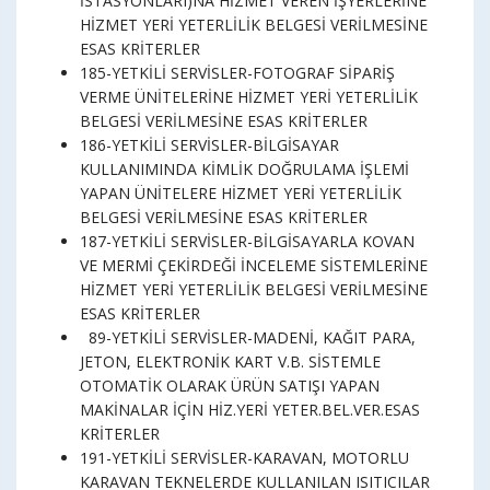
İSTASYONLARI)NA HİZMET VEREN İŞYERLERİNE
HİZMET YERİ YETERLİLİK BELGESİ VERİLMESİNE
ESAS KRİTERLER
185-YETKİLİ SERVİSLER-FOTOGRAF SİPARİŞ
VERME ÜNİTELERİNE HİZMET YERİ YETERLİLİK
BELGESİ VERİLMESİNE ESAS KRİTERLER
186-YETKİLİ SERVİSLER-BİLGİSAYAR
KULLANIMINDA KİMLİK DOĞRULAMA İŞLEMİ
YAPAN ÜNİTELERE HİZMET YERİ YETERLİLİK
BELGESİ VERİLMESİNE ESAS KRİTERLER
187-YETKİLİ SERVİSLER-BİLGİSAYARLA KOVAN
VE MERMİ ÇEKİRDEĞİ İNCELEME SİSTEMLERİNE
HİZMET YERİ YETERLİLİK BELGESİ VERİLMESİNE
ESAS KRİTERLER
89-YETKİLİ SERVİSLER-MADENİ, KAĞIT PARA,
JETON, ELEKTRONİK KART V.B. SİSTEMLE
OTOMATİK OLARAK ÜRÜN SATIŞI YAPAN
MAKİNALAR İÇİN HİZ.YERİ YETER.BEL.VER.ESAS
KRİTERLER
191-YETKİLİ SERVİSLER-KARAVAN, MOTORLU
KARAVAN TEKNELERDE KULLANILAN ISITICILAR