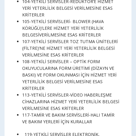
104-YETKİLİ SERVİSLER-REDÜKTÖR’E HİZMET
YERİ YETERLİLİK BELGESİ VERİLMESİNE ESAS
KRİTERLER
105-YETKİLİ SERVİSLERİ- BLOWER (HAVA
KÖRÜĞÜ)’LERE HİZMET YERİ YETERLİLİK
BELGESİVERİLMESİNE ESAS KRİTERLER
107-YETKİLİ SERVİSLER TOZ TUTMA ÜNİTELERİ
(FİLTRE)’NE HİZMET YERİ YETERLİLİK BELGESİ
VERİLMESİNE ESAS KRİTERLER
108-YETKİLİ SERVİSLER – OPTİK FORM
OKUYUCULARINA FORM ÜRETİMİ (DİZAYN VE
BASKI) VE FORM OKUNMASI İÇİN HİZMET YERİ
YETERLİLİK BELGESİ VERİLMESİNE ESAS
KRİTERLER
113-YETKİLİ SERVİSLER-VİDEO HABERLEŞME
CİHAZLARINA HİZMET YERİ YETERLİLİK BELGESİ
VERİLMESİNE ESAS KRİTERLER
117-TAMİR VE BAKIM SERVİSLERİ-HALI TAMİR
VE BAKIM YERLERİ İÇİN KURALLAR
119-YETKİLİ SERVİSLER ELEKTRONİK,