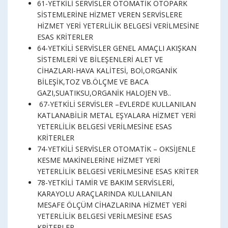
61-YETKİLİ SERVİSLER OTOMATİK OTOPARK
SİSTEMLERİNE HİZMET VEREN SERVİSLERE
HİZMET YERİ YETERLİLİK BELGESİ VERİLMESİNE
ESAS KRİTERLER
64-YETKİLİ SERVİSLER GENEL AMAÇLI AKIŞKAN
SİSTEMLERİ VE BİLEŞENLERİ ALET VE
CİHAZLARI-HAVA KALİTESİ, BOİ,ORGANİK
BİLEŞİK,TOZ VB.ÖLÇME VE BACA
GAZI,SUATIKSU,ORGANİK HALOJEN VB..
67-YETKİLİ SERVİSLER –EVLERDE KULLANILAN
KATLANABİLİR METAL EŞYALARA HİZMET YERİ
YETERLİLİK BELGESİ VERİLMESİNE ESAS
KRİTERLER
74-YETKİLİ SERVİSLER OTOMATİK – OKSİJENLE
KESME MAKİNELERİNE HİZMET YERİ
YETERLİLİK BELGESİ VERİLMESİNE ESAS KRİTER
78-YETKİLİ TAMİR VE BAKIM SERVİSLERİ,
KARAYOLU ARAÇLARINDA KULLANILAN
MESAFE ÖLÇÜM CİHAZLARINA HİZMET YERİ
YETERLİLİK BELGESİ VERİLMESİNE ESAS
KRİTERLER