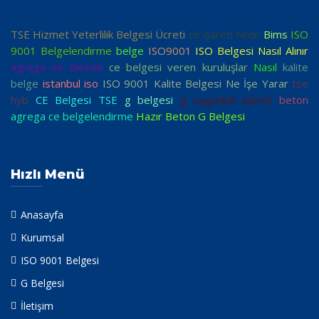
TSE Hizmet Yeterlilik Belgesi Ücreti
ce işareti nedir
Bims
ISO
9001 Belgelendirme
belge
ISO9001
ISO Belgesi Nasıl Alınır
agrega ne demek
ce belgesi veren kuruluşlar
Nasıl
kalite
belge
istanbul iso
ISO 9001 Kalite Belgesi Ne İşe Yarar
tse
hyb
CE Belgesi TSE
g belgesi
g uygunluk işareti
beton
agrega ce belgelendirme
Hazır Beton G Belgesi
Hızlı Menü
Anasayfa
Kurumsal
ISO 9001 Belgesi
G Belgesi
İletişim