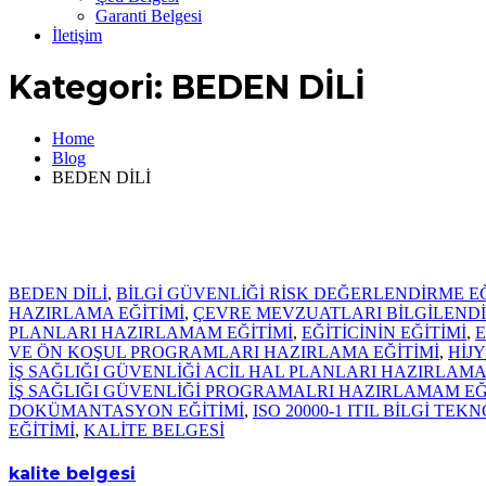
Garanti Belgesi
İletişim
Kategori:
BEDEN DİLİ
Home
Blog
BEDEN DİLİ
BEDEN DİLİ
,
BİLGİ GÜVENLİĞİ RİSK DEĞERLENDİRME EĞ
HAZIRLAMA EĞİTİMİ
,
ÇEVRE MEVZUATLARI BİLGİLENDİ
PLANLARI HAZIRLAMAM EĞİTİMİ
,
EĞİTİCİNİN EĞİTİMİ
,
E
VE ÖN KOŞUL PROGRAMLARI HAZIRLAMA EĞİTİMİ
,
HİJ
İŞ SAĞLIĞI GÜVENLİĞİ ACİL HAL PLANLARI HAZIRLAMA
İŞ SAĞLIĞI GÜVENLİĞİ PROGRAMALRI HAZIRLAMAM EĞ
DOKÜMANTASYON EĞİTİMİ
,
ISO 20000-1 ITIL BİLGİ TE
EĞİTİMİ
,
KALİTE BELGESİ
kalite belgesi