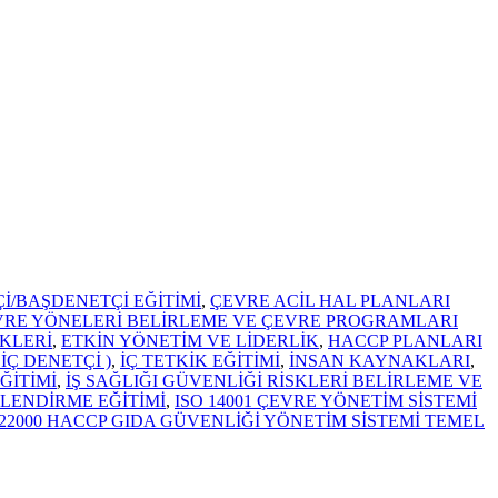
Çİ/BAŞDENETÇİ EĞİTİMİ
,
ÇEVRE ACİL HAL PLANLARI
VRE YÖNELERİ BELİRLEME VE ÇEVRE PROGRAMLARI
KLERİ
,
ETKİN YÖNETİM VE LİDERLİK
,
HACCP PLANLARI
 İÇ DENETÇİ )
,
İÇ TETKİK EĞİTİMİ
,
İNSAN KAYNAKLARI
,
ĞİTİMİ
,
İŞ SAĞLIĞI GÜVENLİĞİ RİSKLERİ BELİRLEME VE
İLENDİRME EĞİTİMİ
,
ISO 14001 ÇEVRE YÖNETİM SİSTEMİ
 22000 HACCP GIDA GÜVENLİĞİ YÖNETİM SİSTEMİ TEMEL