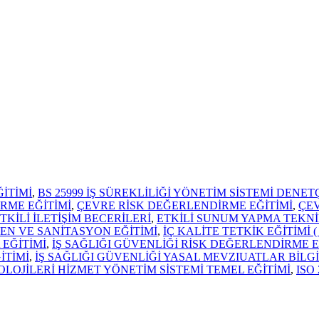
İTİMİ
,
BS 25999 İŞ SÜREKLİLİĞİ YÖNETİM SİSTEMİ DENET
RME EĞİTİMİ
,
ÇEVRE RİSK DEĞERLENDİRME EĞİTİMİ
,
ÇE
TKİLİ İLETİŞİM BECERİLERİ
,
ETKİLİ SUNUM YAPMA TEKNİ
YEN VE SANİTASYON EĞİTİMİ
,
İÇ KALİTE TETKİK EĞİTİMİ (
 EĞİTİMİ
,
İŞ SAĞLIĞI GÜVENLİĞİ RİSK DEĞERLENDİRME E
İTİMİ
,
İŞ SAĞLIĞI GÜVENLİĞİ YASAL MEVZIUATLAR BİLG
KNOLOJİLERİ HİZMET YÖNETİM SİSTEMİ TEMEL EĞİTİMİ
,
ISO