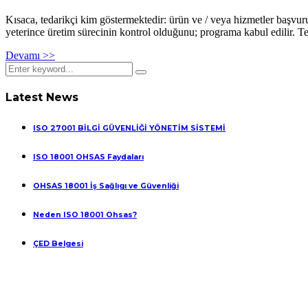
Kısaca, tedarikçi kim göstermektedir: ürün ve / veya hizmetler başvuru
yeterince üretim sürecinin kontrol olduğunu; programa kabul edilir. T
Devamı >>
Latest News
ISO 27001 BİLGİ GÜVENLİĞİ YÖNETİM SİSTEMİ
ISO 18001 OHSAS Faydaları
OHSAS 18001 İş Sağlıgı ve Güvenliği
Neden ISO 18001 Ohsas?
ÇED Belgesi