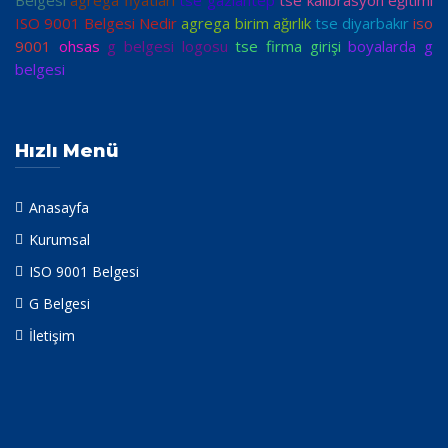
Belgesi
agrega fiyatları
tse gaziantep
tse kalibrasyon eğitimi
ISO 9001 Belgesi Nedir
agrega birim ağırlık
tse diyarbakır
iso
9001
ohsas
g belgesi logosu
tse firma girişi
boyalarda g
belgesi
Hızlı Menü
Anasayfa
Kurumsal
ISO 9001 Belgesi
G Belgesi
İletişim