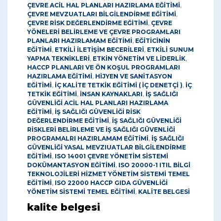
ÇEVRE ACİL HAL PLANLARI HAZIRLAMA EĞİTİMİ
,
ÇEVRE MEVZUATLARI BİLGİLENDİRME EĞİTİMİ
,
ÇEVRE RİSK DEĞERLENDİRME EĞİTİMİ
,
ÇEVRE
YÖNELERİ BELİRLEME VE ÇEVRE PROGRAMLARI
PLANLARI HAZIRLAMAM EĞİTİMİ
,
EĞİTİCİNİN
EĞİTİMİ
,
ETKİLİ İLETİŞİM BECERİLERİ
,
ETKİLİ SUNUM
YAPMA TEKNİKLERİ
,
ETKİN YÖNETİM VE LİDERLİK
,
HACCP PLANLARI VE ÖN KOŞUL PROGRAMLARI
HAZIRLAMA EĞİTİMİ
,
HİJYEN VE SANİTASYON
EĞİTİMİ
,
İÇ KALİTE TETKİK EĞİTİMİ ( İÇ DENETÇİ )
,
İÇ
TETKİK EĞİTİMİ
,
İNSAN KAYNAKLARI
,
İŞ SAĞLIĞI
GÜVENLİĞİ ACİL HAL PLANLARI HAZIRLAMA
EĞİTİMİ
,
İŞ SAĞLIĞI GÜVENLİĞİ RİSK
DEĞERLENDİRME EĞİTİMİ
,
İŞ SAĞLIĞI GÜVENLİĞİ
RİSKLERİ BELİRLEME VE İŞ SAĞLIĞI GÜVENLİĞİ
PROGRAMALRI HAZIRLAMAM EĞİTİMİ
,
İŞ SAĞLIĞI
GÜVENLİĞİ YASAL MEVZIUATLAR BİLGİLENDİRME
EĞİTİMİ
,
ISO 14001 ÇEVRE YÖNETİM SİSTEMİ
DOKÜMANTASYON EĞİTİMİ
,
ISO 20000-1 ITIL BİLGİ
TEKNOLOJİLERİ HİZMET YÖNETİM SİSTEMİ TEMEL
EĞİTİMİ
,
ISO 22000 HACCP GIDA GÜVENLİĞİ
YÖNETİM SİSTEMİ TEMEL EĞİTİMİ
,
KALİTE BELGESİ
kalite belgesi