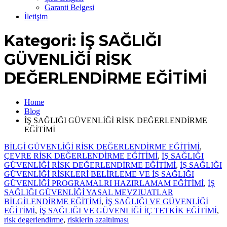
Garanti Belgesi
İletişim
Kategori:
İŞ SAĞLIĞI
GÜVENLİĞİ RİSK
DEĞERLENDİRME EĞİTİMİ
Home
Blog
İŞ SAĞLIĞI GÜVENLİĞİ RİSK DEĞERLENDİRME
EĞİTİMİ
BİLGİ GÜVENLİĞİ RİSK DEĞERLENDİRME EĞİTİMİ
,
ÇEVRE RİSK DEĞERLENDİRME EĞİTİMİ
,
İŞ SAĞLIĞI
GÜVENLİĞİ RİSK DEĞERLENDİRME EĞİTİMİ
,
İŞ SAĞLIĞI
GÜVENLİĞİ RİSKLERİ BELİRLEME VE İŞ SAĞLIĞI
GÜVENLİĞİ PROGRAMALRI HAZIRLAMAM EĞİTİMİ
,
İŞ
SAĞLIĞI GÜVENLİĞİ YASAL MEVZIUATLAR
BİLGİLENDİRME EĞİTİMİ
,
İŞ SAĞLIĞI VE GÜVENLİĞİ
EĞİTİMİ
,
İŞ SAĞLIĞI VE GÜVENLİĞİ İÇ TETKİK EĞİTİMİ
,
risk degerlendirme
,
risklerin azaltılması