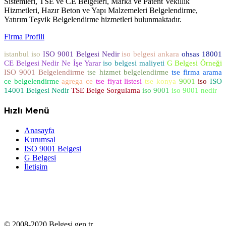
Sistemleri, TSE ve CE Belgeleri, Marka ve Patent Vekillik
Hizmetleri, Hazır Beton ve Yapı Malzemeleri Belgelendirme,
Yatırım Teşvik Belgelendirme hizmetleri bulunmaktadır.
Firma Profili
istanbul iso
ISO 9001 Belgesi Nedir
iso belgesi ankara
ohsas 18001
CE Belgesi Nedir Ne İşe Yarar
iso belgesi maliyeti
G Belgesi Örneği
ISO 9001 Belgelendirme
tse hizmet belgelendirme
tse firma arama
ce belgelendirme
agrega ce
tse fiyat listesi
tse konya
9001
iso
ISO
14001 Belgesi Nedir
TSE Belge Sorgulama
iso 9001
iso 9001 nedir
Hızlı Menü
Anasayfa
Kurumsal
ISO 9001 Belgesi
G Belgesi
İletişim
© 2008-2020 Belgesi.gen.tr