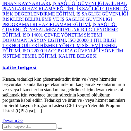
İNSAN KAYNAKLARI
,
İŞ SAĞLIĞI GÜVENLİĞİ ACİL HAL
PLANLARI HAZIRLAMA EĞİTİMİ
,
İŞ SAĞLIĞI GÜVENLİĞİ
RİSK DEĞERLENDİRME EĞİTİMİ
,
İŞ SAĞLIĞI GÜVENLİĞİ
RİSKLERİ BELİRLEME VE İŞ SAĞLIĞI GÜVENLİĞİ
PROGRAMALRI HAZIRLAMAM EĞİTİMİ
,
İŞ SAĞLIĞI
GÜVENLİĞİ YASAL MEVZIUATLAR BİLGİLENDİRME
EĞİTİMİ
,
ISO 14001 ÇEVRE YÖNETİM SİSTEMİ
DOKÜMANTASYON EĞİTİMİ
,
ISO 20000-1 ITIL BİLGİ
TEKNOLOJİLERİ HİZMET YÖNETİM SİSTEMİ TEMEL
EĞİTİMİ
,
ISO 22000 HACCP GIDA GÜVENLİĞİ YÖNETİM
SİSTEMİ TEMEL EĞİTİMİ
,
KALİTE BELGESİ
kalite belgesi
Kısaca, tedarikçi kim göstermektedir: ürün ve / veya hizmetler
başvurulan standartları gereksinimlerini karşılamak ve onların ürün
ve / veya hizmetler bu standartlara getirilmesi için devam etmesini
sağlamak için yeterince üretim sürecinin kontrol olduğunu;
programa kabul edilir. Tedarikçi ve ürün ve / veya hizmet tanımları
bir Sertifikasyon Programı Listesi (CPL) veya Yeterlilik Program
Listesi (QPL) ya […]
Devamı >>