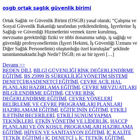
osgb ortak saglık güvenlik birimi
Ortak Sağlık ve Güvenlik Birimi (OSGB) yasal olarak; “Çalışma ve
Sosyal Güvenlik Bakanlığı tarafından yetkilendirilmiş, İşyerlerine İş
Sağlığı ve Güvenliği Hizmetlerini vermek üzere kurulmuş,
mevzuatın gerektirdiği fiziki ve tıbbi donanıma sahip, iş sağlığı ve
güvenliği profesyonellerinin (İşyeri Hekimi, İş Güvenliği Uzmanı ve
Diğer Sağlık Personelinin) oluşturduğu özel kuruluşlar” şeklinde
tanımlanmaktadır.İsgb Nedir? İSGB; en az bir işyeri […]
Devamı >>
BEDEN DİLİ
,
BİLGİ GÜVENLİĞİ RİSK DEĞERLENDİRME
EĞİTİMİ
,
BS 25999 İŞ SÜREKLİLİĞİ YÖNETİM SİSTEMİ
DENETÇİ/BAŞDENETÇİ EĞİTİMİ
,
ÇEVRE ACİL HAL
PLANLARI HAZIRLAMA EĞİTİMİ
,
ÇEVRE MEVZUATLARI
BİLGİLENDİRME EĞİTİMİ
,
ÇEVRE RİSK
DEĞERLENDİRME EĞİTİMİ
,
ÇEVRE YÖNELERİ
BELİRLEME VE ÇEVRE PROGRAMLARI PLANLARI
HAZIRLAMAM EĞİTİMİ
,
EĞİTİCİNİN EĞİTİMİ
,
ETKİLİ
İLETİŞİM BECERİLERİ
,
ETKİLİ SUNUM YAPMA
TEKNİKLERİ
,
ETKİN YÖNETİM VE LİDERLİK
,
HACCP
PLANLARI VE ÖN KOŞUL PROGRAMLARI HAZIRLAMA
EĞİTİMİ
,
HİJYEN VE SANİTASYON EĞİTİMİ
,
İÇ KALİTE
TETKİK EĞİTİMİ ( İÇ DENETÇİ )
,
İÇ TETKİK EĞİTİMİ
,