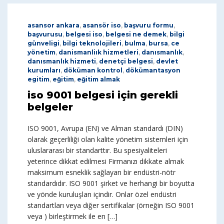
asansor ankara
,
asansör iso
,
başvuru formu
,
başvurusu
,
belgesi iso
,
belgesi ne demek
,
bilgi
günveligi
,
bilgi teknolojileri
,
bulma
,
bursa
,
ce
yönetim
,
danismanliık hizmetleri
,
danısmanlık
,
danısmanlık hizmeti
,
denetçi belgesi
,
devlet
kurumları
,
döküman kontrol
,
dökümantasyon
egitim
,
eğitim
,
eğitim almak
iso 9001 belgesi için gerekli
belgeler
ISO 9001, Avrupa (EN) ve Alman standardı (DIN)
olarak geçerliliği olan kalite yönetim sistemleri için
uluslararası bir standarttır. Bu spesiyaliteleri
yeterince dikkat edilmesi Firmanızı dikkate almak
maksimum esneklik sağlayan bir endüstri-nötr
standardıdır. ISO 9001 şirket ve herhangi bir boyutta
ve yönde kuruluşları içindir. Onlar özel endüstri
standartları veya diğer sertifikalar (örneğin ISO 9001
veya ) birleştirmek ile en […]