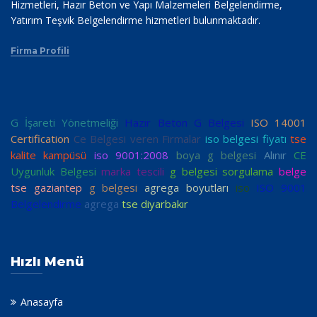
Hizmetleri, Hazır Beton ve Yapı Malzemeleri Belgelendirme,
Yatırım Teşvik Belgelendirme hizmetleri bulunmaktadır.
Firma Profili
G İşareti Yönetmeliği
Hazır Beton G Belgesi
ISO 14001
Certification
Ce Belgesi veren Firmalar
iso belgesi fiyatı
tse
kalite kampüsü
iso 9001:2008
boya g belgesi
Alınır
CE
Uygunluk Belgesi
marka tescili
g belgesi sorgulama
belge
tse gaziantep
g belgesi
agrega boyutları
iso
ISO 9001
Belgelendirme
agrega
tse diyarbakır
Hızlı Menü
Anasayfa