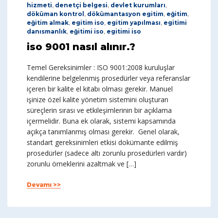
hizmeti
,
denetçi belgesi
,
devlet kurumları
,
döküman kontrol
,
dökümantasyon egitim
,
eğitim
,
eğitim almak
,
egitim iso
,
egitim yapılması
,
egitimi
danısmanlık
,
eğitimi iso
,
egitimi iso
iso 9001 nasıl alınır.?
Temel Gereksinimler : ISO 9001:2008 kuruluşlar
kendilerine belgelenmiş prosedürler veya referanslar
içeren bir kalite el kitabı olması gerekir. Manuel
işinize özel kalite yönetim sistemini oluşturan
süreçlerin sırası ve etkileşimlerinin bir açıklama
içermelidir. Buna ek olarak, sistemi kapsamında
açıkça tanımlanmış olması gerekir. Genel olarak,
standart gereksinimleri etkisi dokümante edilmiş
prosedürler (sadece altı zorunlu prosedürleri vardır)
zorunlu örneklerini azaltmak ve […]
Devamı >>