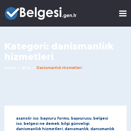
Kategori:
danismanliık
hizmetleri
Home
Blog
Danismanliık Hizmetleri
asansör iso
,
başvuru formu
,
başvurusu
,
belgesi
iso
,
belgesi ne demek
,
bilgi günveligi
,
danismanliık hizmetleri
,
danısmanlık
,
danısmanlık