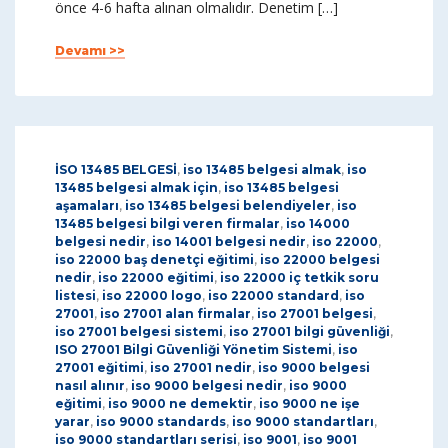
önce 4-6 hafta alınan olmalıdır. Denetim […]
Devamı >>
İSO 13485 BELGESİ
,
iso 13485 belgesi almak
,
iso
13485 belgesi almak için
,
iso 13485 belgesi
aşamaları
,
iso 13485 belgesi belendiyeler
,
iso
13485 belgesi bilgi veren firmalar
,
iso 14000
belgesi nedir
,
iso 14001 belgesi nedir
,
iso 22000
,
iso 22000 baş denetçi eğitimi
,
iso 22000 belgesi
nedir
,
iso 22000 eğitimi
,
iso 22000 iç tetkik soru
listesi
,
iso 22000 logo
,
iso 22000 standard
,
iso
27001
,
iso 27001 alan firmalar
,
iso 27001 belgesi
,
iso 27001 belgesi sistemi
,
iso 27001 bilgi güvenliği
,
ISO 27001 Bilgi Güvenliği Yönetim Sistemi
,
iso
27001 eğitimi
,
iso 27001 nedir
,
iso 9000 belgesi
nasıl alınır
,
iso 9000 belgesi nedir
,
iso 9000
eğitimi
,
iso 9000 ne demektir
,
iso 9000 ne işe
yarar
,
iso 9000 standards
,
iso 9000 standartları
,
iso 9000 standartları serisi
,
iso 9001
,
iso 9001