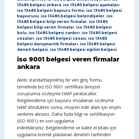
13485 belgesi ankara
,
iso 13485 belgesi aşamaları
,
iso 13485 belgesi başvuru formu
,
iso 13485 belgesi
başvurusu
,
iso 13485 belgesi belendiyeler
,
iso
13485 belgesi bilgi veren firmalar
,
iso 13485
belgesi bilgi veren firmalar
,
iso 13485 belgesi
bolu
,
iso 13485 belgesi cankırı
,
iso 13485 belgesi
cezaları
,
iso 13485 belgesi cezası
,
iso 13485
belgesi danışmanlık firmaları
,
iso 13485 belgesi
deneti belgesi
,
iso 13485 belgesi eğitim belgesi
iso 9001 belgesi veren firmalar
ankara
Alıntı: standartlaştırılmış bir veri giriş formu
temelinde biz ISO 9001 sertifikası bireysel
soruşturma sözleşme teklif yaratacaktır.
Belgelendirme için başvuru: imzalanan sözleşme
teklif döndükten sonra, müşteri indir alanı için erişim
verilerini alırsınız. Daha fazla bilgi ve sertifikasyon
(ISO 9001) en son uygulama
indirebilirsiniz. Belgelendirme ve kalite el kitabı için
uygulama bizimle planlanan denetim tarihinden