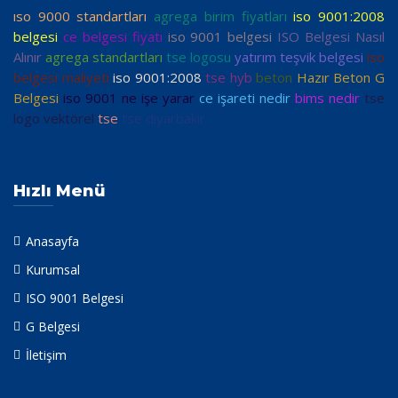
ıso 9000 standartları
agrega birim fiyatları
iso 9001:2008
belgesi
ce belgesi fiyatı
iso 9001 belgesi
ISO Belgesi Nasıl
Alınır
agrega standartları
tse logosu
yatırım teşvik belgesi
iso
belgesi maliyeti
iso 9001:2008
tse hyb
beton
Hazır Beton G
Belgesi
iso 9001 ne işe yarar
ce işareti nedir
bims nedir
tse
logo vektörel
tse
tse diyarbakır
Hızlı Menü
Anasayfa
Kurumsal
ISO 9001 Belgesi
G Belgesi
İletişim