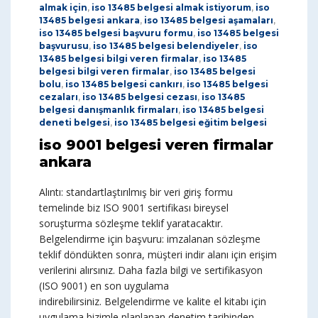
almak için
,
iso 13485 belgesi almak istiyorum
,
iso
13485 belgesi ankara
,
iso 13485 belgesi aşamaları
,
iso 13485 belgesi başvuru formu
,
iso 13485 belgesi
başvurusu
,
iso 13485 belgesi belendiyeler
,
iso
13485 belgesi bilgi veren firmalar
,
iso 13485
belgesi bilgi veren firmalar
,
iso 13485 belgesi
bolu
,
iso 13485 belgesi cankırı
,
iso 13485 belgesi
cezaları
,
iso 13485 belgesi cezası
,
iso 13485
belgesi danışmanlık firmaları
,
iso 13485 belgesi
deneti belgesi
,
iso 13485 belgesi eğitim belgesi
iso 9001 belgesi veren firmalar
ankara
Alıntı: standartlaştırılmış bir veri giriş formu
temelinde biz ISO 9001 sertifikası bireysel
soruşturma sözleşme teklif yaratacaktır.
Belgelendirme için başvuru: imzalanan sözleşme
teklif döndükten sonra, müşteri indir alanı için erişim
verilerini alırsınız. Daha fazla bilgi ve sertifikasyon
(ISO 9001) en son uygulama
indirebilirsiniz. Belgelendirme ve kalite el kitabı için
uygulama bizimle planlanan denetim tarihinden