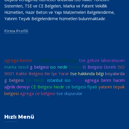
Sistemleri, TSE ve CE Belgeleri, Marka ve Patent Vekillik
Hizmetleri, Hazır Beton ve Yapı Malzemeleri Belgelendirme,
Yatırım Teşvik Belgelendirme hizmetleri bulunmaktadır.
Firma Profili
agrega beton
ce belgesi zorunlulugu
tse gebze laboratuvarı
marka tescil
g belgesi
iso nedir
beton
G Belgesi Ücreti
ISO
9001 Kalite Belgesi Ne İşe Yarar
tse hakkında bilgi
boyalarda
g belgesi
Ce Nedir
istanbul iso
Alınır
agrega birim hacim
ağırlık deneyi
CE Belgesi Nedir
ce belgesi fiyatı
yatırım teşvik
belgesi
agrega ce belgesi
tse duyurular
Hızlı Menü