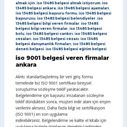
almak için
,
iso 13485 belgesi almak istiyorum
,
iso
13485 belgesi ankara
,
iso 13485 belgesi aşamaları
,
iso 13485 belgesi başvuru formu
,
iso 13485 belgesi
başvurusu
,
iso 13485 belgesi belendiyeler
,
iso
13485 belgesi bilgi veren firmalar
,
iso 13485
belgesi bilgi veren firmalar
,
iso 13485 belgesi
bolu
,
iso 13485 belgesi cankırı
,
iso 13485 belgesi
cezaları
,
iso 13485 belgesi cezası
,
iso 13485
belgesi danışmanlık firmaları
,
iso 13485 belgesi
deneti belgesi
,
iso 13485 belgesi eğitim belgesi
iso 9001 belgesi veren firmalar
ankara
Alıntı: standartlaştırılmış bir veri giriş formu
temelinde biz ISO 9001 sertifikası bireysel
soruşturma sözleşme teklif yaratacaktır.
Belgelendirme için başvuru: imzalanan sözleşme
teklif döndükten sonra, müşteri indir alanı için erişim
verilerini alırsınız. Daha fazla bilgi ve sertifikasyon
(ISO 9001) en son uygulama
indirebilirsiniz. Belgelendirme ve kalite el kitabı için
uygulama bizimle planlanan denetim tarihinden