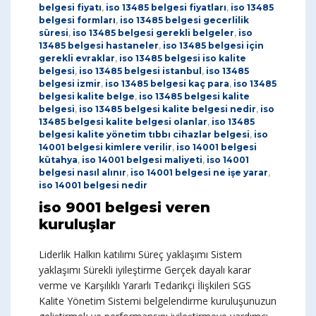
belgesi fiyatı
,
iso 13485 belgesi fiyatları
,
iso 13485
belgesi formları
,
iso 13485 belgesi gecerlilik
süresi
,
iso 13485 belgesi gerekli belgeler
,
iso
13485 belgesi hastaneler
,
iso 13485 belgesi için
gerekli evraklar
,
iso 13485 belgesi iso kalite
belgesi
,
iso 13485 belgesi istanbul
,
iso 13485
belgesi izmir
,
iso 13485 belgesi kaç para
,
iso 13485
belgesi kalite belge
,
iso 13485 belgesi kalite
belgesi
,
iso 13485 belgesi kalite belgesi nedir
,
iso
13485 belgesi kalite belgesi olanlar
,
iso 13485
belgesi kalite yönetim tıbbı cihazlar belgesi
,
iso
14001 belgesi kimlere verilir
,
iso 14001 belgesi
kütahya
,
iso 14001 belgesi maliyeti
,
iso 14001
belgesi nasıl alınır
,
iso 14001 belgesi ne işe yarar
,
iso 14001 belgesi nedir
iso 9001 belgesi veren
kuruluşlar
Liderlik Halkın katılımı Süreç yaklaşımı Sistem
yaklaşımı Sürekli iyileştirme Gerçek dayalı karar
verme ve Karşılıklı Yararlı Tedarikçi İlişkileri SGS
Kalite Yönetim Sistemi belgelendirme kuruluşunuzun