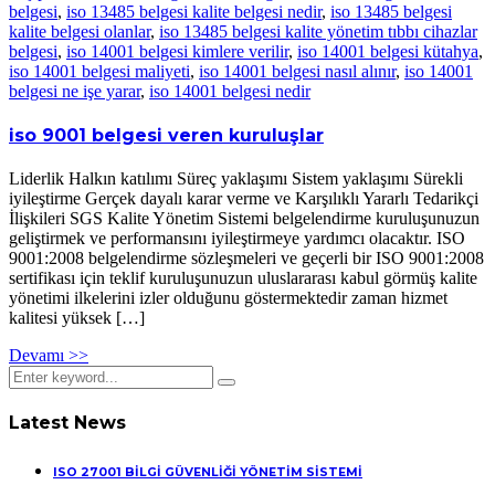
belgesi
,
iso 13485 belgesi kalite belgesi nedir
,
iso 13485 belgesi
kalite belgesi olanlar
,
iso 13485 belgesi kalite yönetim tıbbı cihazlar
belgesi
,
iso 14001 belgesi kimlere verilir
,
iso 14001 belgesi kütahya
,
iso 14001 belgesi maliyeti
,
iso 14001 belgesi nasıl alınır
,
iso 14001
belgesi ne işe yarar
,
iso 14001 belgesi nedir
iso 9001 belgesi veren kuruluşlar
Liderlik Halkın katılımı Süreç yaklaşımı Sistem yaklaşımı Sürekli
iyileştirme Gerçek dayalı karar verme ve Karşılıklı Yararlı Tedarikçi
İlişkileri SGS Kalite Yönetim Sistemi belgelendirme kuruluşunuzun
geliştirmek ve performansını iyileştirmeye yardımcı olacaktır. ISO
9001:2008 belgelendirme sözleşmeleri ve geçerli bir ISO 9001:2008
sertifikası için teklif kuruluşunuzun uluslararası kabul görmüş kalite
yönetimi ilkelerini izler olduğunu göstermektedir zaman hizmet
kalitesi yüksek […]
Devamı >>
Latest News
ISO 27001 BİLGİ GÜVENLİĞİ YÖNETİM SİSTEMİ