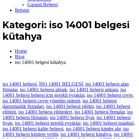
Garanti Belgesi
İletişim
Kategori:
iso 14001 belgesi
kütahya
Home
Blog
iso 14001 belgesi kütahya
iso 14001 belgesi
,
İSO 14001 BELGESİ
,
iso 14001 belgesi alan
firmalar
,
iso 14001 belgesi almak
,
iso 14001 belgesi ankara
,
iso
14001 belgesi belgesi için gerekli evraklar
,
iso 14001 belgesi cevre
,
iso 14001 belgesi cevre yönetim sistemi
,
iso 14001 belgesi
danısmanlık firmaları
,
iso 14001 belgesi eğitim
,
iso 14001 belgesi
eğitimi
,
iso 14001 belgesi eğitimleri
,
iso 14001 belgesi firmalar
,
iso
14001 belgesi firmaları
,
iso 14001 belgesi fiyat
,
iso 14001 belgesi
fiyatı
,
iso 14001 belgesi gerekli evraklar
,
iso 14001 belgesi istanbul
,
iso 14001 belgesi kalite belgesi
,
iso 14001 belgesi kimler alır
,
iso
14001 belgesi kimlere verilir
,
iso 14001 belgesi kütahya
,
iso 14001