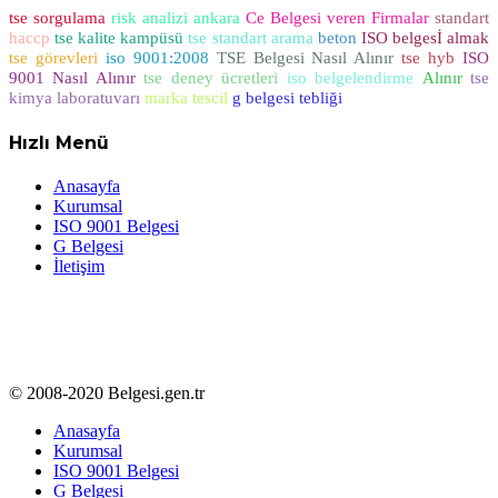
tse sorgulama
risk analizi ankara
Ce Belgesi veren Firmalar
standart
haccp
tse kalite kampüsü
tse standart arama
beton
ISO belgesİ almak
tse görevleri
iso 9001:2008
TSE Belgesi Nasıl Alınır
tse hyb
ISO
9001 Nasıl Alınır
tse deney ücretleri
iso belgelendirme
Alınır
tse
kimya laboratuvarı
marka tescil
g belgesi tebliği
Hızlı Menü
Anasayfa
Kurumsal
ISO 9001 Belgesi
G Belgesi
İletişim
© 2008-2020 Belgesi.gen.tr
Anasayfa
Kurumsal
ISO 9001 Belgesi
G Belgesi