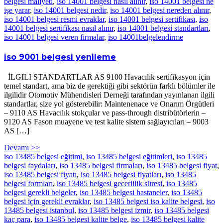
belgesi maliyeti
,
iso 14001 belgesi nasıl alınır
,
iso 14001 belgesi ne
işe yarar
,
iso 14001 belgesi nedir
,
iso 14001 belgesi nereden alınır
,
iso 14001 belgesi resmi evraklar
,
iso 14001 belgesi sertifikası
,
iso
14001 belgesi sertifikası nasıl alınır
,
iso 14001 belgesi standartları
,
iso 14001 belgesi veren firmalar
,
iso 14001belgelendirme
iso 9001 belgesi yenileme
İLGILI STANDARTLAR AS 9100 Havacılık sertifikasyon için
temel standart, ama biz de gerektiği gibi sektörün farklı bölümler ile
ilgilidir Otomotiv Mühendisleri Derneği tarafından yayınlanan ilgili
standartlar, size yol gösterebilir: Maintenenace ve Onarım Örgütleri
– 9110 AS Havacılık stokçular ve pass-through distribütörlerin –
9120 AS Fason muayene ve test kalite sistem sağlayıcıları – 9003
AS […]
Devamı >>
iso 13485 belgesi eğitimi
,
iso 13485 belgesi eğitimleri
,
iso 13485
belgesi faydaları
,
iso 13485 belgesi firmaları
,
iso 13485 belgesi fiyat
,
iso 13485 belgesi fiyatı
,
iso 13485 belgesi fiyatları
,
iso 13485
belgesi formları
,
iso 13485 belgesi gecerlilik süresi
,
iso 13485
belgesi gerekli belgeler
,
iso 13485 belgesi hastaneler
,
iso 13485
belgesi için gerekli evraklar
,
iso 13485 belgesi iso kalite belgesi
,
iso
13485 belgesi istanbul
,
iso 13485 belgesi izmir
,
iso 13485 belgesi
kaç para
,
iso 13485 belgesi kalite belge
,
iso 13485 belgesi kalite