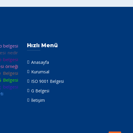
Hızlı Menü
so belgesi
esi nedir
o belgesi
Anasayfa
si örneği
Kurumsal
e Belgesi
G Belgesi
ISO 9001 Belgesi
g belgesi
G Belgesi
ti
İletişim