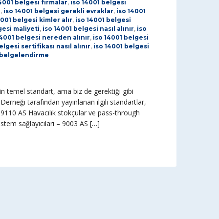
4001 belgesi firmalar
,
iso 14001 belgesi
ı
,
iso 14001 belgesi gerekli evraklar
,
iso 14001
4001 belgesi kimler alır
,
iso 14001 belgesi
gesi maliyeti
,
iso 14001 belgesi nasıl alınır
,
iso
14001 belgesi nereden alınır
,
iso 14001 belgesi
lgesi sertifikası nasıl alınır
,
iso 14001 belgesi
1belgelendirme
 temel standart, ama biz de gerektiği gibi
 Derneği tarafından yayınlanan ilgili standartlar,
– 9110 AS Havacılık stokçular ve pass-through
istem sağlayıcıları – 9003 AS […]