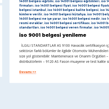
14001 belgesi eğitimi
,
iso 14001 belgesi eğitimleri
,
iso 1
firmaları
,
iso 14001 belgesi fiyat
,
iso 14001 belgesi fiyat
belgesi istanbul
,
iso 14001 belgesi kalite belgesi
,
iso 1
kimlere verilir
,
iso 14001 belgesi kütahya
,
iso 14001 bel
14001 belgesi ne işe yarar
,
iso 14001 belgesi nedir
,
iso 
resmi evraklar
,
iso 14001 belgesi sertifikası
,
iso 14001 be
standartları
,
iso 14001 belgesi veren firmalar
,
iso 1400
iso 9001 belgesi yenileme
İLGILI STANDARTLAR AS 9100 Havacılık sertifikasyon için
sektörün farklı bölümler ile ilgilidir Otomotiv Mühendisleri
size yol gösterebilir: Maintenenace ve Onarım Örgütleri 
distribütörlerin – 9120 AS Fason muayene ve test kalite s
Devamı >>