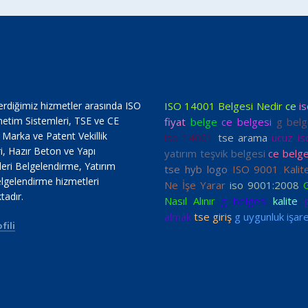
erdiğimiz hizmetler arasında ISO
ISO 14001 Belgesi Nedir
ce
i
netim Sistemleri, TSE ve CE
fiyat
belge
ce belgesi
g belg
, Marka ve Patent Vekillik
iso 14001
tse arama
ucuz is
i, Hazır Beton ve Yapı
yatırım teşvik belgesi
ce belge
ri Belgelendirme, Yatırım
tse hyb logo
ISO 9001 Kalit
lgelendirme hizmetleri
Ne İşe Yarar
iso 9001:2008
tadır.
Nasıl Alınır
g belgesi
kalite
almak
tse giriş
g uygunluk işare
fili