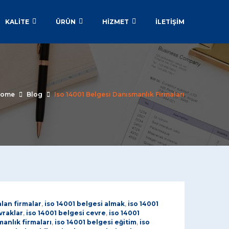
KALİTE
ÜRÜN
HİZMET
İLETIŞIM
ome
Blog
Iso 14001 Belgesi Danısmanlık Firmaları
alan firmalar
,
iso 14001 belgesi almak
,
iso 14001
vraklar
,
iso 14001 belgesi cevre
,
iso 14001
manlık firmaları
,
iso 14001 belgesi eğitim
,
iso