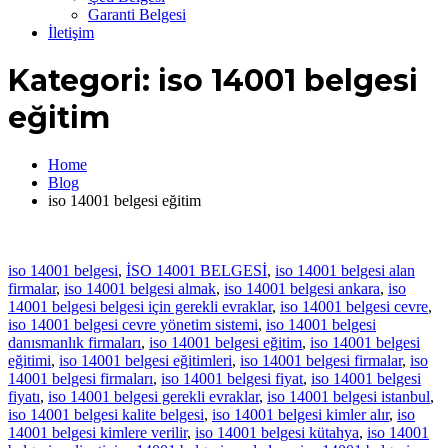
Garanti Belgesi
İletişim
Kategori:
iso 14001 belgesi
eğitim
Home
Blog
iso 14001 belgesi eğitim
iso 14001 belgesi
,
İSO 14001 BELGESİ
,
iso 14001 belgesi alan
firmalar
,
iso 14001 belgesi almak
,
iso 14001 belgesi ankara
,
iso
14001 belgesi belgesi için gerekli evraklar
,
iso 14001 belgesi cevre
,
iso 14001 belgesi cevre yönetim sistemi
,
iso 14001 belgesi
danısmanlık firmaları
,
iso 14001 belgesi eğitim
,
iso 14001 belgesi
eğitimi
,
iso 14001 belgesi eğitimleri
,
iso 14001 belgesi firmalar
,
iso
14001 belgesi firmaları
,
iso 14001 belgesi fiyat
,
iso 14001 belgesi
fiyatı
,
iso 14001 belgesi gerekli evraklar
,
iso 14001 belgesi istanbul
,
iso 14001 belgesi kalite belgesi
,
iso 14001 belgesi kimler alır
,
iso
14001 belgesi kimlere verilir
,
iso 14001 belgesi kütahya
,
iso 14001