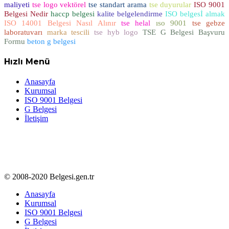
maliyeti
tse logo vektörel
tse standart arama
tse duyurular
ISO 9001
Belgesi Nedir
haccp belgesi
kalite belgelendirme
ISO belgesİ almak
ISO 14001 Belgesi Nasıl Alınır
tse helal
ıso 9001
tse gebze
laboratuvarı
marka tescili
tse hyb logo
TSE G Belgesi Başvuru
Formu
beton g belgesi
Hızlı Menü
Anasayfa
Kurumsal
ISO 9001 Belgesi
G Belgesi
İletişim
© 2008-2020 Belgesi.gen.tr
Anasayfa
Kurumsal
ISO 9001 Belgesi
G Belgesi