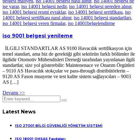
belgesi maliyeti
,
iso 14001 belgesi nasıl alınır
,
iso 14001 belgesi ne
işe yarar
,
iso 14001 belgesi nedir
,
iso 14001 belgesi nereden alınır
,
iso 14001 belgesi resmi evraklar
,
iso 14001 belgesi sertifikası
,
iso
14001 belgesi sertifikası nasıl alınır
,
iso 14001 belgesi standartları
,
iso 14001 belgesi veren firmalar
,
iso 14001belgelendirme
iso 9001 belgesi yenileme
İLGILI STANDARTLAR AS 9100 Havacılık sertifikasyon için
temel standart, ama biz de gerektiği gibi sektörün farklı bölümler ile
ilgilidir Otomotiv Mühendisleri Derneği tarafından yayınlanan ilgili
standartlar, size yol gösterebilir: Maintenenace ve Onarım Örgütleri
– 9110 AS Havacılık stokçular ve pass-through distribütörlerin –
9120 AS Fason muayene ve test kalite sistem sağlayıcıları – 9003
AS […]
Devamı >>
Latest News
ISO 27001 BİLGİ GÜVENLİĞİ YÖNETİM SİSTEMİ
ISO 18001 OHSAS Faydaları