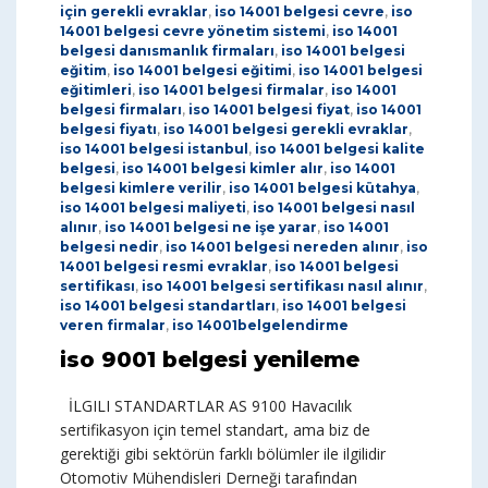
için gerekli evraklar
,
iso 14001 belgesi cevre
,
iso
14001 belgesi cevre yönetim sistemi
,
iso 14001
belgesi danısmanlık firmaları
,
iso 14001 belgesi
eğitim
,
iso 14001 belgesi eğitimi
,
iso 14001 belgesi
eğitimleri
,
iso 14001 belgesi firmalar
,
iso 14001
belgesi firmaları
,
iso 14001 belgesi fiyat
,
iso 14001
belgesi fiyatı
,
iso 14001 belgesi gerekli evraklar
,
iso 14001 belgesi istanbul
,
iso 14001 belgesi kalite
belgesi
,
iso 14001 belgesi kimler alır
,
iso 14001
belgesi kimlere verilir
,
iso 14001 belgesi kütahya
,
iso 14001 belgesi maliyeti
,
iso 14001 belgesi nasıl
alınır
,
iso 14001 belgesi ne işe yarar
,
iso 14001
belgesi nedir
,
iso 14001 belgesi nereden alınır
,
iso
14001 belgesi resmi evraklar
,
iso 14001 belgesi
sertifikası
,
iso 14001 belgesi sertifikası nasıl alınır
,
iso 14001 belgesi standartları
,
iso 14001 belgesi
veren firmalar
,
iso 14001belgelendirme
iso 9001 belgesi yenileme
İLGILI STANDARTLAR AS 9100 Havacılık
sertifikasyon için temel standart, ama biz de
gerektiği gibi sektörün farklı bölümler ile ilgilidir
Otomotiv Mühendisleri Derneği tarafından