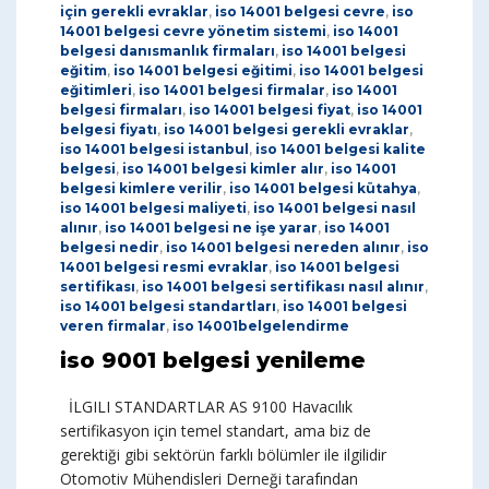
için gerekli evraklar
,
iso 14001 belgesi cevre
,
iso
14001 belgesi cevre yönetim sistemi
,
iso 14001
belgesi danısmanlık firmaları
,
iso 14001 belgesi
eğitim
,
iso 14001 belgesi eğitimi
,
iso 14001 belgesi
eğitimleri
,
iso 14001 belgesi firmalar
,
iso 14001
belgesi firmaları
,
iso 14001 belgesi fiyat
,
iso 14001
belgesi fiyatı
,
iso 14001 belgesi gerekli evraklar
,
iso 14001 belgesi istanbul
,
iso 14001 belgesi kalite
belgesi
,
iso 14001 belgesi kimler alır
,
iso 14001
belgesi kimlere verilir
,
iso 14001 belgesi kütahya
,
iso 14001 belgesi maliyeti
,
iso 14001 belgesi nasıl
alınır
,
iso 14001 belgesi ne işe yarar
,
iso 14001
belgesi nedir
,
iso 14001 belgesi nereden alınır
,
iso
14001 belgesi resmi evraklar
,
iso 14001 belgesi
sertifikası
,
iso 14001 belgesi sertifikası nasıl alınır
,
iso 14001 belgesi standartları
,
iso 14001 belgesi
veren firmalar
,
iso 14001belgelendirme
iso 9001 belgesi yenileme
İLGILI STANDARTLAR AS 9100 Havacılık
sertifikasyon için temel standart, ama biz de
gerektiği gibi sektörün farklı bölümler ile ilgilidir
Otomotiv Mühendisleri Derneği tarafından