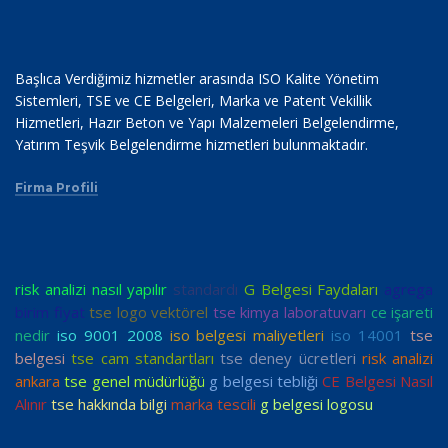
Başlıca Verdiğimiz hizmetler arasında ISO Kalite Yönetim
Sistemleri, TSE ve CE Belgeleri, Marka ve Patent Vekillik
Hizmetleri, Hazır Beton ve Yapı Malzemeleri Belgelendirme,
Yatırım Teşvik Belgelendirme hizmetleri bulunmaktadır.
Firma Profili
risk analizi nasıl yapılır
standardı
G Belgesi Faydaları
agrega
birim fiyat
tse logo vektörel
tse kimya laboratuvarı
ce işareti
nedir
iso 9001 2008
iso belgesi maliyetleri
iso 14001
tse
belgesi
tse cam standartları
tse deney ücretleri
risk analizi
ankara
tse genel müdürlüğü
g belgesi tebliği
CE Belgesi Nasıl
Alınır
tse hakkında bilgi
marka tescili
g belgesi logosu