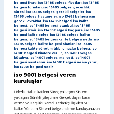
belgesi fiyatı
,
iso 13485 belgesi fiyatları
,
iso 13485
belgesi formları
,
iso 13485 belgesi gecerlilik
süresi
,
iso 13485 belgesi gerekli belgeler
,
iso
13485 belgesi hastaneler
,
iso 13485 belgesi için
gerekli evraklar
,
iso 13485 belgesi iso kalite
belgesi
,
iso 13485 belgesi istanbul
,
iso 13485
belgesi izmir
,
iso 13485 belgesi kaç para
,
iso 13485
belgesi kalite belge
,
iso 13485 belgesi kalite
belgesi
,
iso 13485 belgesi kalite belgesi nedir
,
iso
13485 belgesi kalite belgesi olanlar
,
iso 13485
belgesi kalite yönetim tıbbı cihazlar belgesi
,
iso
14001 belgesi kimlere verilir
,
iso 14001 belgesi
kütahya
,
iso 14001 belgesi maliyeti
,
iso 14001
belgesi nasıl alınır
,
iso 14001 belgesi ne işe yarar
,
iso 14001 belgesi nedir
iso 9001 belgesi veren
kuruluşlar
Liderlik Halkın katılımı Süreç yaklaşımı Sistem
yaklaşımı Sürekli iyileştirme Gerçek dayalı karar
verme ve Karşılıklı Yararlı Tedarikçi İlişkileri SGS
Kalite Yönetim Sistemi belgelendirme kuruluşunuzun